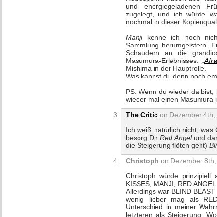
und energiegeladenen Frü
zugelegt, und ich würde wa
nochmal in dieser Kopienquali
Manji
kenne ich noch nich
Sammlung herumgeistern. Er
Schaudern an die grandio
Masumura-Erlebnisses:
„
Afra
Mishima in der Hauptrolle.
Was kannst du denn noch em
PS: Wenn du wieder da bist, 
wieder mal einen Masumura i
The Critic
on Dezember 4th, 
Ich weiß natürlich nicht, wa
besorg Dir
Red Angel
und dana
die Steigerung flöten geht)
Bl
Christoph
on Dezember 8th, 
Christoph würde prinzipiell
KISSES, MANJI, RED ANGEL 
Allerdings war BLIND BEAST 
wenig lieber mag als RED
Unterschied in meiner Wahr
letzteren als Steigerung. W