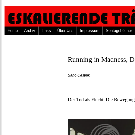
Home
Archiv
Links
Über Uns
Impressum
Sehtagebücher
Running in Madness, D
Sano Cestnik
Der Tod als Flucht. Die Bewegung 