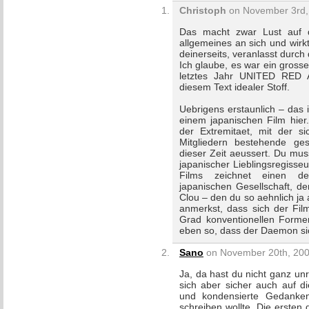
Christoph
on November 3rd, 
Das macht zwar Lust auf d
allgemeines an sich und wir
deinerseits, veranlasst durch
Ich glaube, es war ein grosse
letztes Jahr UNITED RED
diesem Text idealer Stoff.
Uebrigens erstaunlich – das i
einem japanischen Film hier.
der Extremitaet, mit der s
Mitgliedern bestehende gese
dieser Zeit aeussert. Du mu
japanischer Lieblingsregisse
Films zeichnet einen de
japanischen Gesellschaft, d
Clou – den du so aehnlich ja
anmerkst, dass sich der Fil
Grad konventionellen Formen
eben so, dass der Daemon sic
Sano
on November 20th, 200
Ja, da hast du nicht ganz unre
sich aber sicher auch auf di
und kondensierte Gedankens
schreiben wollte. Die ersten