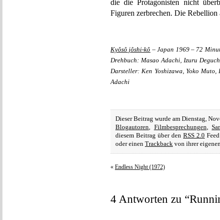
die die Protagonisten nicht über
Figuren zerbrechen. Die Rebellion 
Kyôsô jôshi-kô
– Japan 1969 – 72 Minut
Drehbuch: Masao Adachi, Izuru Deguchi
Darsteller: Ken Yoshizawa, Yoko Muto,
Adachi
Dieser Beitrag wurde am Dienstag, No
Blogautoren
,
Filmbesprechungen
,
Sa
diesem Beitrag über den
RSS 2.0
Feed 
oder einen
Trackback
von ihrer eigenen
«
Endless Night (1972)
4 Antworten zu “Runni