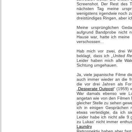
Screenshot. Der Rest des Te
nächsten Tag meine urspr
wenigstens irgendwie noch z
dreistündiges Ringen, aber ic
Meine ursprünglichen Geda
aufgrund Bandprobe nicht n
Hause war, hatte ich meine I
verschossen…
Hab mich vor zwei, drei W
beklagt, dass ich
„United R
Leider haben mich alle Wa
Sichtung umgehauen.
Ja, viele japanische Filme d
auch immer wieder an die f
die vor drei Jahren als For
„
Desperate Outpost
“ (1959) 
War damals ebenso wie Lu
angetan wie von den Filmen 
gleicher Stelle zu sehen gew
ich in einigen Gesprächen 
etwas verteidigte, da ich s
Leider habe ich nicht alle 9
zu Lukas‘ nicht immer enthu
Laundry
Retrospektiv haben aber fast