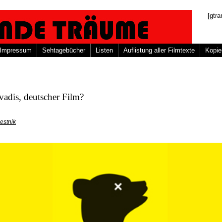
[gtra
Impressum
Sehtagebücher
Listen
Auflistung aller Filmtexte
Kopie
adis, deutscher Film?
estnik