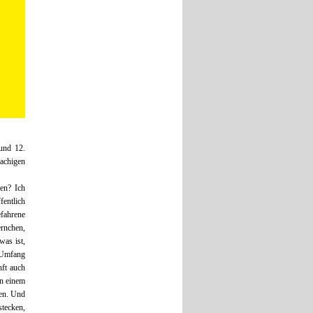
und 12.
rachigen
nen? Ich
fentlich
efahrene
ernchen,
was ist,
m Umfang
nft auch
on einem
en. Und
tecken,