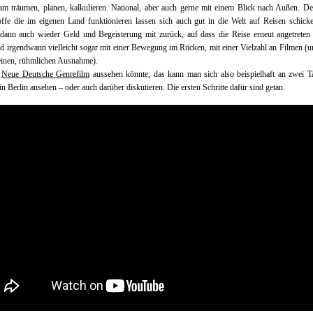
m träumen, planen, kalkulieren. National, aber auch gerne mit einem Blick nach Außen. D
ffe die im eigenen Land funktionieren lassen sich auch gut in die Welt auf Reisen schic
 dann auch wieder Geld und Begeisterung mit zurück, auf dass die Reise erneut angetreten
d irgendwann vielleicht sogar mit einer Bewegung im Rücken, mit einer Vielzahl an Filmen (u
einen, rühmlichen Ausnahme).
r
Neue Deutsche Genrefilm
aussehen könnte, das kann man sich also beispielhaft an zwei T
in Berlin ansehen – oder auch darüber diskutieren. Die ersten Schritte dafür sind getan.