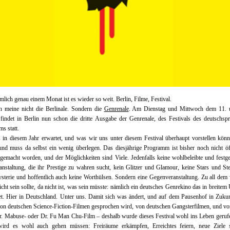
emlich genau einem Monat ist es wieder so weit. Berlin, Filme, Festival.
h meine nicht die Berlinale. Sondern die
Genrenale
. Am Dienstag und Mittwoch dem 11. 
findet in Berlin nun schon die dritte Ausgabe der Genrenale, des Festivals des deutschsp
ms statt.
in diesem Jahr erwartet, und was wir uns unter diesem Festival überhaupt vorstellen kön
nd muss da selbst ein wenig überlegen. Das diesjährige Programm ist bisher noch nicht öf
gemacht worden, und der Möglichkeiten sind Viele. Jedenfalls keine wohlbeleibte und festg
nstaltung, die ihr Prestige zu wahren sucht, kein Glitzer und Glamour, keine Stars und St
sterie und hoffentlich auch keine Worthülsen. Sondern eine Gegenveranstaltung. Zu all dem 
icht sein sollte, da nicht ist, was sein müsste: nämlich ein deutsches Genrekino das in breite
det. Hier in Deutschland. Unter uns. Damit sich was ändert, und auf dem Pausenhof in Zuku
on deutschen Science-Fiction-Filmen gesprochen wird, von deutschen Gangsterfilmen, und v
r. Mabuse- oder Dr. Fu Man Chu-Film – deshalb wurde dieses Festival wohl ins Leben geruf
ird es wohl auch gehen müssen: Freiräume erkämpfen, Erreichtes feiern, neue Ziele s