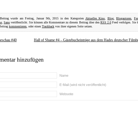
 Beitrag wurde am Freitag, Januar 9th, 2015 in den Kategorien
Aktuelles Kino
,
Blog
,
Blogautoren
,
Fes
se
,
Sano
veröffentlicht. Sie können alle Kommentare zu diesem Beitrag über den
RSS 2.0
Feed verfolgen. Sie 
Beitrag
kommentieren
, oder einen
Trackback
von ihrer eigenen Seite setzen.
orschau #40
Hall of Shame #4 – Gästebucheinträge aus dem Hades deutscher Film
entar hinzufügen
Name
E-Mail (wird nicht veröffentlicht)
Webseite