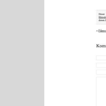
Dieser
Hinwei
diesen 
«
Filmv
Komm