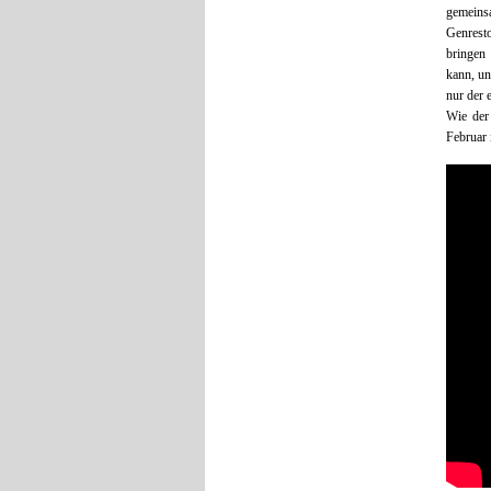
gemeinsa
Genresto
bringen
kann, un
nur der 
Wie de
Februar 