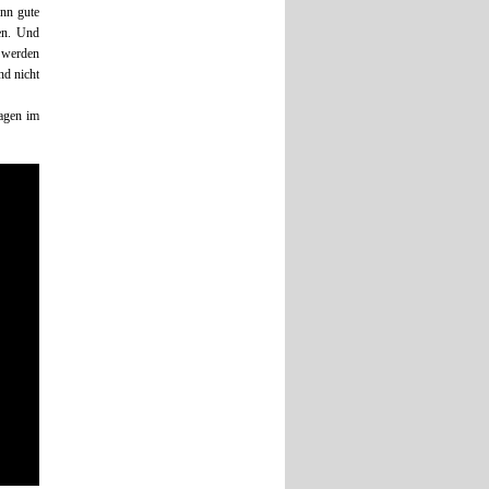
enn gute
ken. Und
 werden
nd nicht
agen im