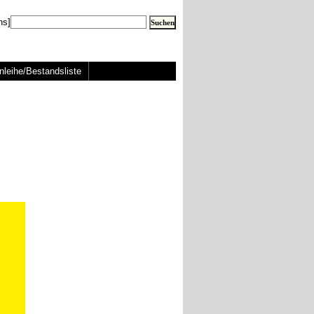
ns]
nleihe/Bestandsliste