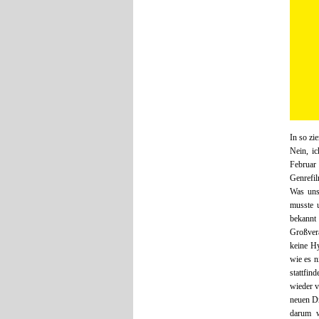
In so zi
Nein, ic
Februar 
Genrefil
Was uns 
musste u
bekannt 
Großvera
keine Hy
wie es n
stattfin
wieder v
neuen D
darum w