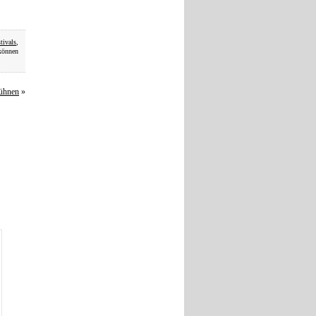
tivals
,
können
bühnen
»