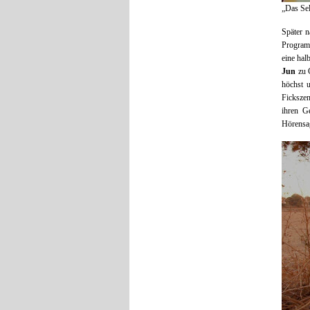
„Das Sel
Später 
Program
eine hal
Jun
zu G
höchst u
Fickszen
ihren G
Hörensa