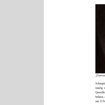
„Foreve
Schaupl
traurig 
Querell
befasst,
mit 13 