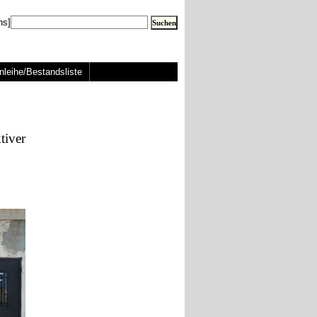
ns]
nleihe/Bestandsliste
tiver