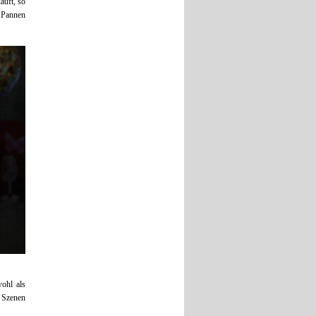
auft, so
 Pannen
ohl als
n Szenen