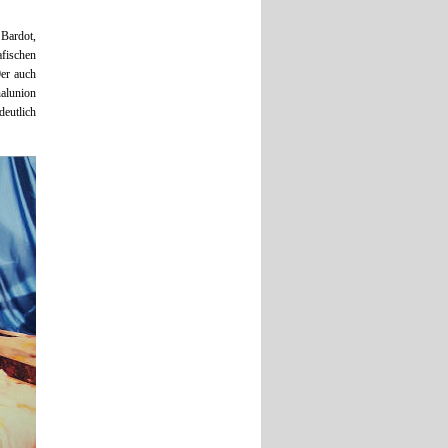
 Bardot,
fischen
0er auch
nalunion
deutlich