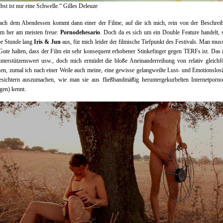
bst ist nur eine Schwelle.“ Gilles Deleuze
nach dem Abendessen kommt dann einer der Filme, auf die ich mich, rein von der Beschrei
m her am meisten freue:
Pornodehesario
. Doch da es sich um ein Double Feature handelt, s
be Stunde lang
Iris & Jun
aus, für mich leider der filmische Tiefpunkt des Festivals. Man mu
ute halten, dass der Film ein sehr konsequent erhobener Stinkefinger gegen TERFs ist. Das 
nterstützenswert usw., doch mich ermüdet die bloße Aneinanderreihung von relativ gleich
en, zumal ich nach einer Weile auch meine, eine gewisse gelangweilte Lust- und Emotionslosi
esichtern auszumachen, wie man sie aus fließbandmäßig heruntergekurbelten Internetporn
gen) kennt.