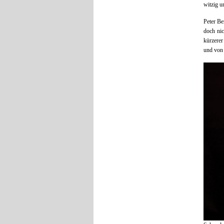
witzig u
Peter Be
doch nic
kürzerer
und von 