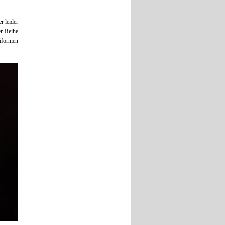
r leider
er Reihe
ifornien