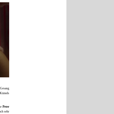
 Gesang
 Kümels
die
Peter
uch sehr