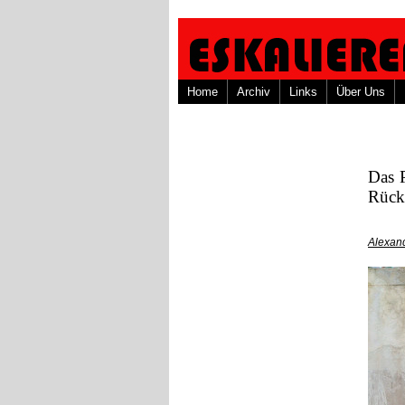
Home
Archiv
Links
Über Uns
Das P
Rückb
Alexan