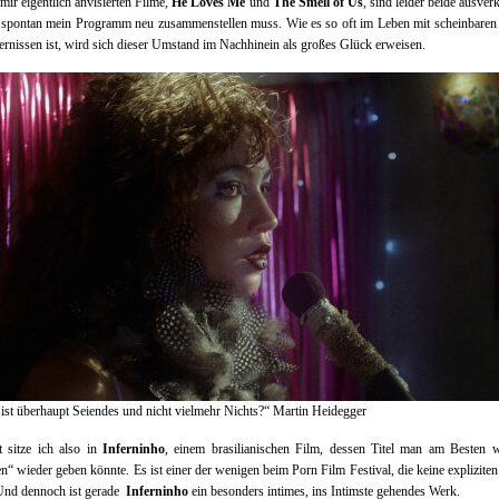
mir eigentlich anvisierten Filme,
He Loves Me
und
The Smell of Us
, sind leider beide ausverk
h spontan mein Programm neu zusammenstellen muss. Wie es so oft im Leben mit scheinbaren
rnissen ist, wird sich dieser Umstand im Nachhinein als großes Glück erweisen.
st überhaupt Seiendes und nicht vielmehr Nichts?“ Martin Heidegger
 sitze ich also in
Inferninho
, einem brasilianischen Film, dessen Titel man am Besten w
n“ wieder geben könnte. Es ist einer der wenigen beim Porn Film Festival, die keine explizite
 Und dennoch ist gerade
Inferninho
ein besonders intimes, ins Intimste gehendes Werk.