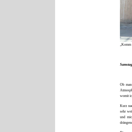
„Komm r
Samstag
Ob man 
Atmosphä
womit ic
Kurz nac
sehr we
und mic
drängend