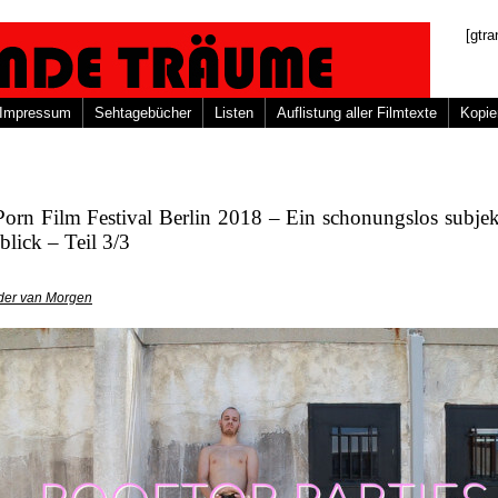
[gtra
Impressum
Sehtagebücher
Listen
Auflistung aller Filmtexte
Kopie
orn Film Festival Berlin 2018 – Ein schonungslos subjek
lick – Teil 3/3
der van Morgen