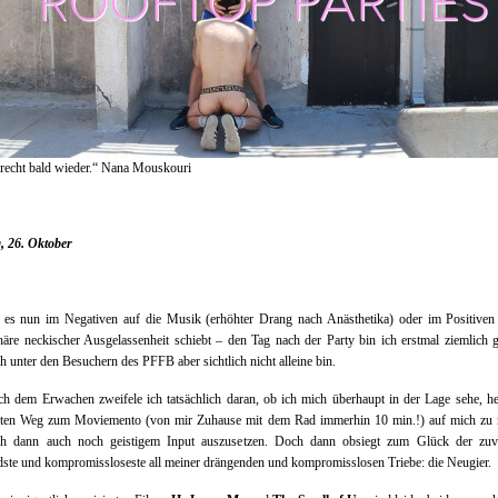
echt bald wieder.“ Nana Mouskouri
, 26. Oktober
es nun im Negativen auf die Musik (erhöhter Drang nach Anästhetika) oder im Positiven 
re neckischer Ausgelassenheit schiebt – den Tag nach der Party bin ich erstmal ziemlich g
h unter den Besuchern des PFFB aber sichtlich nicht alleine bin.
h dem Erwachen zweifele ich tatsächlich daran, ob ich mich überhaupt in der Lage sehe, h
iten Weg zum Moviemento (von mir Zuhause mit dem Rad immerhin 10 min.!) auf mich zu
h dann auch noch geistigem Input auszusetzen. Doch dann obsiegt zum Glück der zuve
ste und kompromissloseste all meiner drängenden und kompromisslosen Triebe: die Neugier.