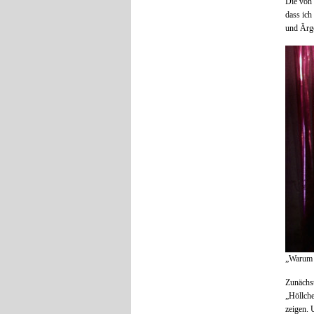
Die von 
dass ic
und Ärge
„Warum i
Zunächst
„Höllche
zeigen.