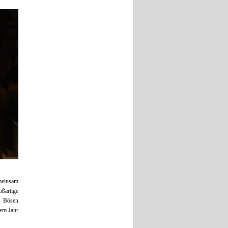
meinsam
oßartige
s Bösen
nem Jahr