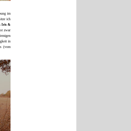
bung im
itze ich
ss
Iris &
ist zwar
förmigen
gkeit in
os (vom