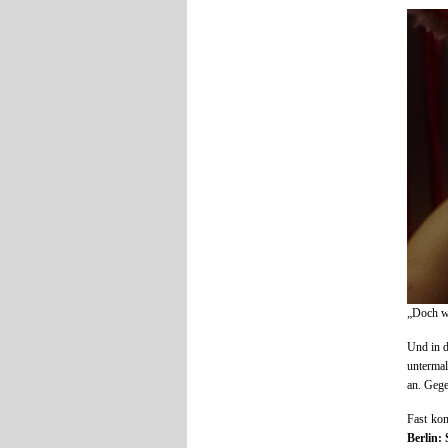
„Doch wo
Und in 
unterma
an. Gege
Fast kom
Berlin: