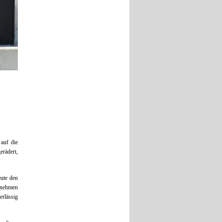
auf die
erädert,
eute den
 nehmen
rlässig