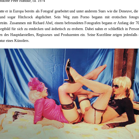
nikone Peter Handke, ca. 1974
tte er in Europa bereits als Fotograf gearbeitet und unter anderem Stars wie die Deneuve, die
und sogar Hitchcock abgelichtet. Sein Weg zum Porno begann mit erotischen fotogra
rträts. Zusammen mit Richard Abel, einem befreundeten Fotografen begann er Anfang der 7
gtbild für sich zu entdecken und ästhetisch zu erobern. Dabei nahm er schließlich in Perso
en des Hauptdarstellers, Regisseurs und Produzenten ein. Seine Kurzfilme zeigen jedenfalls 
atur eines Künstlers.