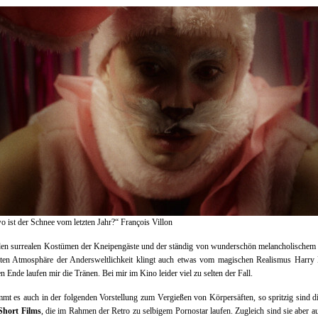
 ist der Schnee vom letzten Jahr?“ François Villon
den surrealen Kostümen der Kneipengäste und der ständig von wunderschön melancholischem
lten Atmosphäre der Andersweltlichkeit klingt auch etwas vom magischen Realismus Harry
n Ende laufen mir die Tränen. Bei mir im Kino leider viel zu selten der Fall.
mt es auch in der folgenden Vorstellung zum Vergießen von Körpersäften, so spritzig sind 
 Short Films
, die im Rahmen der Retro zu selbigem Pornostar laufen. Zugleich sind sie aber a