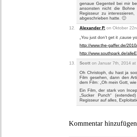
genaue Gegenteil bei mir be
ansonsten nicht die Bohne i
Regisseur zu interessieren, 
abgeschrieben hatte. 🙂
Alexander P.
on Oktober 22nd
„You just don’t get it ‚cause 
http://www.the-gaffer.de/2010
http://www.southpark.de/alle
Scott
on Januar 7th, 2014 at
Oh Christoph, du hast ja so
Film gesehen, dann den Arti
dem Film: „Oh mein Gott, wie
Ein Film, der stark von Incept
„Sucker Punch“ (extended
Regisseur auf alles, Exploita
Kommentar hinzufügen