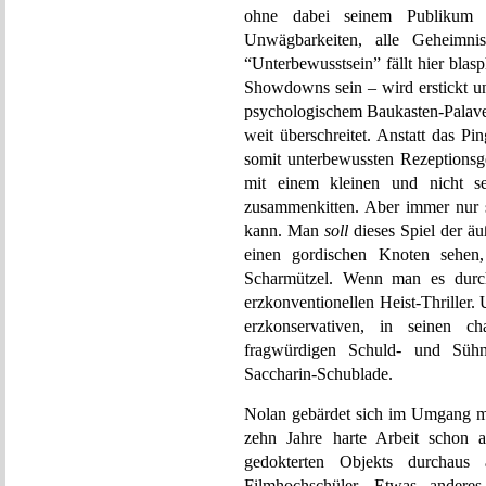
ohne dabei seinem Publikum a
Unwägbarkeiten, alle Geheimni
“Unterbewusstsein” fällt hier blas
Showdowns sein – wird erstickt u
psychologischem Baukasten-Palaver
weit überschreitet. Anstatt das P
somit unterbewussten Rezeptionsge
mit einem kleinen und nicht s
zusammenkitten. Aber immer nur 
kann. Man
soll
dieses Spiel der ä
einen gordischen Knoten sehen,
Scharmützel. Wenn man es durchs
erzkonventionellen Heist-Thriller.
erzkonservativen, in seinen ch
fragwürdigen Schuld- und Sühn
Saccharin-Schublade.
Nolan gebärdet sich im Umgang m
zehn Jahre harte Arbeit schon 
gedokterten Objekts durchaus
Filmhochschüler. Etwas andere