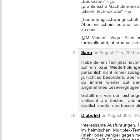
„Baukasten“ – ja.
„prahlerische Machtdemonstra
„sterile Technokratie“ – ja
„Bedeutungsschwangeschaft 
Aber mir scheint es eher ei
zu sein.
@Mr.Vincent Vega: Alien i
formvollendet, aber inhaltlich
Sano
on August 27th, 2010 a
Habe deinen Text jetzt nochm
auf ein paar Wiederholunge
persönlich nicht immer zusa
ja nicht so besonders, aber v
du immer wieder auf den 
angenehmes Lesevergnügen, o
Gefällt mir von den bisheri
vielleicht am Besten. Und
deutlich runder und besser al
Diabolik!
on August 30th, 20
Interessante Ausführungen
im heimischen Multiplex-Te
(mehr oder weniger gegen mei