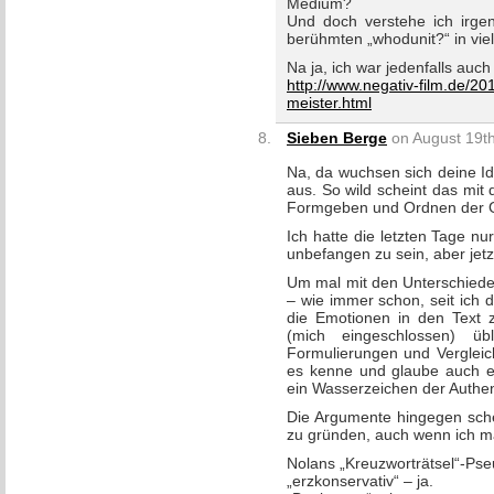
Medium?
Und doch verstehe ich irge
berühmten „whodunit?“ in viele
Na ja, ich war jedenfalls auc
http://www.negativ-film.de/2
meister.html
Sieben Berge
on August 19th
Na, da wuchsen sich deine I
aus. So wild scheint das mit
Formgeben und Ordnen der Ge
Ich hatte die letzten Tage n
unbefangen zu sein, aber jetzt 
Um mal mit den Unterschiede
– wie immer schon, seit ich 
die Emotionen in den Text 
(mich eingeschlossen) ü
Formulierungen und Vergleic
es kenne und glaube auch ei
ein Wasserzeichen der Authent
Die Argumente hingegen sche
zu gründen, auch wenn ich m
Nolans „Kreuzworträtsel“-Pse
„erzkonservativ“ – ja.