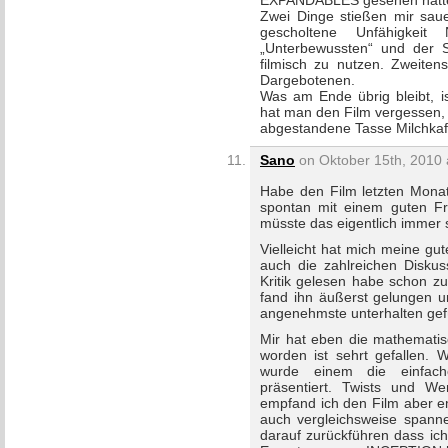
EXPANDABLES gesehen hätt
Zwei Dinge stießen mir sauer
gescholtene Unfähigkeit
„Unterbewussten“ und der S
filmisch zu nutzen. Zweitens
Dargebotenen.
Was am Ende übrig bleibt, is
hat man den Film vergessen, 
abgestandene Tasse Milchkaf
Sano
on Oktober 15th, 2010 
Habe den Film letzten Monat
spontan mit einem guten 
müsste das eigentlich immer 
Vielleicht hat mich meine gu
auch die zahlreichen Diskus
Kritik gelesen habe schon z
fand ihn äußerst gelungen u
angenehmste unterhalten gefü
Mir hat eben die mathematisc
worden ist sehrt gefallen. 
wurde einem die einfach
präsentiert. Twists und W
empfand ich den Film aber e
auch vergleichsweise spanne
darauf zurückführen dass ich