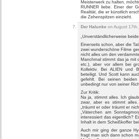
Meisterwerk zu halten, möchte
RUNNER liebe. Einer der Grü
Realität, die er künstlich ers
die Zehenspitzen einzieht.
Der Halunke
on August 17th,
„Unverständlicherweise beide 
Einerseits schon, aber die Ta
zwei wunderschöne Filme gedr
nicht alles um den verdammte
Manchmal stimmt das ja mit d
etc.), aber vor allem bei g
Kollektiv. Bei ALIEN und
beteiligt. Und Scott kann au
gefehlt. Bei seinen beide
unbedingt nur von seiner Ric
Zur Kritik:
Na ja, stimmt alles. Ich gla
zwar, aber es stimmt alle
„träumt er oder träumt er nich
„Väterchen am Sonntagmorg
interessiert das eigentlich? 
Inhalt in dem Scheißkoffer b
Auch mir ging der ganze H
fragt man sich dann schon ma