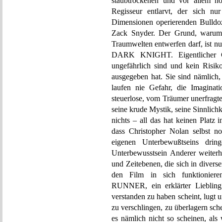
staubtrockenen und vor allem ho
Regisseur entlarvt, der sich nu
Dimensionen operierenden Bulldo
Zack Snyder. Der Grund, warum 
Traumwelten entwerfen darf, ist 
DARK KNIGHT. Eigentlicher Gr
ungefährlich sind und kein Risi
ausgegeben hat. Sie sind nämlich,
laufen nie Gefahr, die Imaginat
steuerlose, vom Träumer unerfragte
seine krude Mystik, seine Sinnlichke
nichts – all das hat keinen Plat
dass Christopher Nolan selbst n
eigenen Unterbewußtseins drin
Unterbewusstsein Anderer weiter
und Zeitebenen, die sich in divers
den Film in sich funktionier
RUNNER, ein erklärter Liebling 
verstanden zu haben scheint, lugt 
zu verschlingen, zu überlagern sch
es nämlich nicht so scheinen, als 