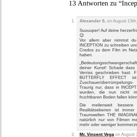
13 Antworten zu “Incep
Alexander S.
on August 13th,
Suuuuper! Auf deine herzerf
😉
Vor allem aber nimmst du 
INCEPTION zu schreiben und 
Credos zu dem Film im Netz g
haben.
„Bedeutungsschwangerschaft 
deiner Kunst! Schade dass
Verriss geschrieben hast. F
BUTTERFLY EFFECT ist
Zuschauerüberrümpelungs-
Traurig nur, dass in INCEPT
wurden, die nun nicht m
fruchtbaren Boden fallen kö
Die meilenweit bessere 
Realitätsebenen ist imme
Traumwelten THE IMAGINA
natürlich nur von Filmen 
mehr oder weniger kommerzie
Mr. Vincent Vega
on August 1