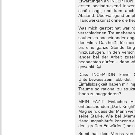
Erwartungen an INCEPTION he
ersten beeindruckend insze
schön sagt, und kam auch 
Abstand. Überwältigend empf
Handwerkskunst ohne die heu
Was mich gestört hat war hö
verschiedenen Traumebenen 
säuberlich nacheinander ange
des Films. Das heißt, für me
bis eine ganze Stunde län
hinzuzufügen. In den versc
länger bei der Arbeit zus
beobachten dürfen – dann wä
gewankt. 😀
Dass INCEPTION keine Ge
Unterbewusstsein abbildet, 
Einfallslosigkeit haben mir i
Träume so rational zu strukt
ihnen zu suggerieren?
MEIN FAZIT: Einfaches H
enttäuschenden „Dark Knight“
Mag sein, dass der Mann weni
seine Stärke. Wie bei „Meme
Handlungsabläufe konzentrier
den „großen Entwürfen“) sein
Somit hat dein Verriss vo