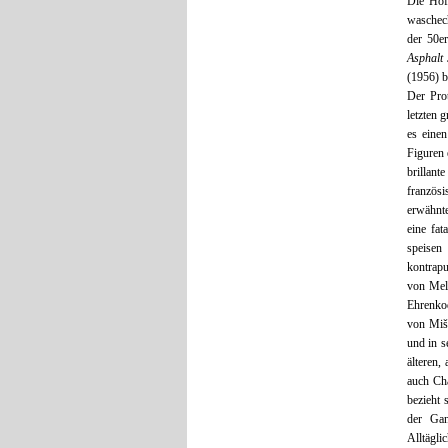
Die Hof
waschech
der 50e
Asphalt 
(1956) 
Der Prot
letzten 
es einen
Figuren 
brillan
französi
erwähnt
eine fat
speisen
kontrapu
von Mel
Ehrenkod
von Miše
und in s
älteren,
auch Cha
bezieht
der Gan
Alltägli