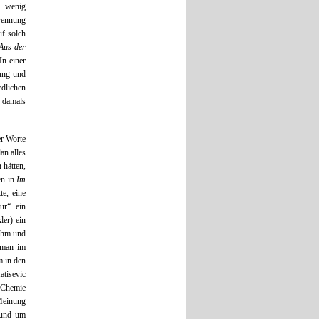
h wenig
rennung
uf solch
Aus der
 In einer
ung und
edlichen
 damals
er Worte
an alles
 hätten,
en in
Im
te, eine
ur“ ein
ler) ein
ohm und
 man im
m in den
atisevic
 Chemie
Meinung
 und um