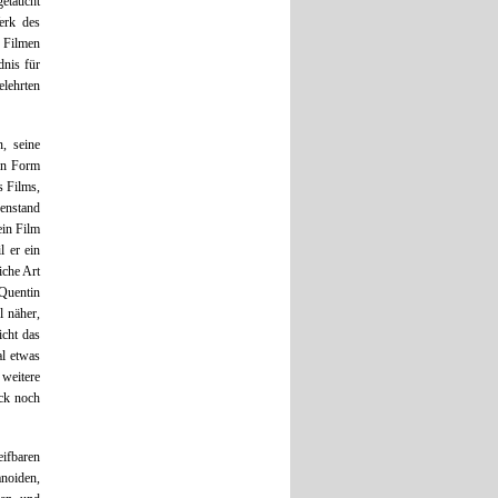
etaucht
erk des
 Filmen
dnis für
elehrten
, seine
nen Form
s Films,
enstand
ein Film
l er ein
iche Art
 Quentin
 näher,
icht das
al etwas
 weitere
ck noch
eifbaren
noiden,