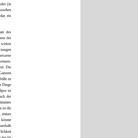
oder (in
aussehen
 das ein
atz des
enen der
 wirken
ürzungen
erszene
 können.
dem. Die
s Ganzem
tille zu
er Dinge
ipse ist
uch der
timmtes
 ist die
, immer
d könnte
nerhalb
ichkeit
 bei
Im