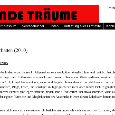
[gtra
Impressum
Sehtagebücher
Listen
Auflistung aller Filmtexte
Kopie
chatten (2010)
estnik
eibe in den letzten Jahren im Allgemeinen sehr wenig über aktuelle Filme, und natürlich hat di
ßerungen und Präferenzen – einen Grund. Warum über etwas Worte verlieren, worüber m
 von Artikeln und Kommentaren, kurzer und längerer, bewundernder und ablehnender, in einer 
schriften, Blogs, Foren, und sonstiger im Tagesgeschehen mehr oder minder leicht zugänglic
kulierten Filmlust am Gegenwartskino, finden kann? Und warum über etwas schreiben, wenn e
der eigenen Wünsche und Möglichkeiten des Ausdrucks in eben diesen Lokalitäten bereits fo
 zwar nicht mehr so viele aktuelle Filmberichterstattungen wie vielleicht noch vor 10 Jahren, ab