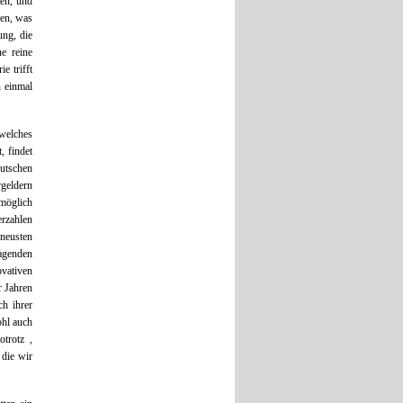
ren, und
hen, was
ung, die
ne reine
e trifft
 einmal
 welches
, findet
eutschen
rgeldern
möglich
erzahlen
 neusten
ragenden
vativen
r Jahren
ch ihrer
ohl auch
trotz ,
 die wir