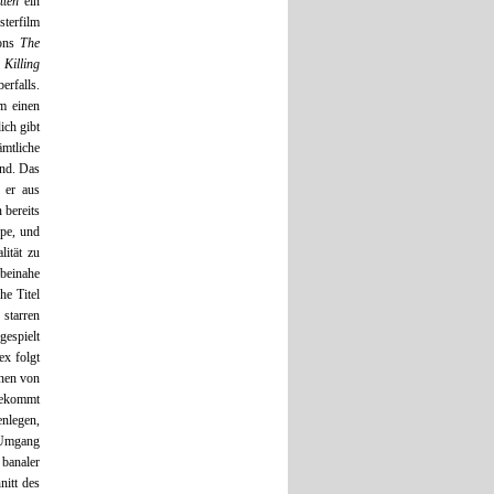
tten
ein
sterfilm
tons
The
 Killing
erfalls.
um einen
ich gibt
ämtliche
ind. Das
 er aus
 bereits
pe, und
lität zu
beinahe
he Titel
 starren
gespielt
ex folgt
enen von
bekommt
enlegen,
 Umgang
banaler
itt des