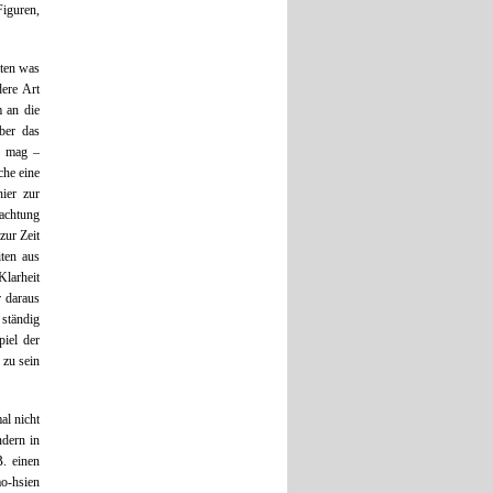
Figuren,
sten was
dere Art
 an die
ber das
n mag –
he eine
hier zur
achtung
zur Zeit
iten aus
Klarheit
r daraus
 ständig
iel der
 zu sein
al nicht
ndern in
. einen
ao-hsien