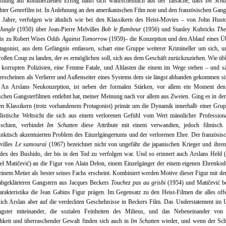
fnung auf kommerziellen Erfolg nährt sich wahrscheinlich aus der Tatsache, dass
Im Scha
ter Genrefilm ist. In Anlehnung an den amerikanischen Film noir und den französischen Gang
r Jahre, verfolgen wir ähnlich wie bei den Klassikern des Heist-Movies – von John Hus
Jungle
(1950) über Jean-Pierre Melvilles
Bob le flambeur
(1956) und Stanley Kubricks
The
bis zu Robert Wises
Odds Against Tomorrow
(1959)– die Konzeption und den Ablauf eines Üb
agonist, aus dem Gefängnis entlassen, schart eine Gruppe weiterer Krimineller um sich, 
großen Coup zu landen, der es ermöglichen soll, sich aus dem Geschäft zurückzuziehen. Wie übl
 korrupten Polizisten, eine Femme Fatale, und Altlasten die einem im Wege stehen – und s
erscheinen als Verlierer und Außenseiter eines Systems dem sie längst abhanden gekommen s
te An Arslans Neukonzeption, ist neben der formalen Stärken, vor allem ein Moment den
schen Gangsterfilmen entlehnt hat, meiner Meinung nach vor allem aus Zweien. Ging es in den
en Klassikern (trotz vorhandenem Protagonist) primär um die Dynamik innerhalb einer Grup
alistische Weltsicht die sich aus einem verlorenen Gefühl vom Wert männlicher Professiona
 schien, verbindet
Im Schatten
diese Attribute mit einem verwandten, jedoch filmisch 
nktisch akzentuierten Problem des Einzelgängertums und der verlorenen Ehre. Der französisc
villes
Le samouraï
(1967) bezeichnet nicht von ungefähr die japanischen Krieger und ihren
ex des Bushido, der bis in den Tod zu verfolgen war. Und so erinnert auch Arslans Held (
l Matičević) an die Figur von Alain Delon, einem Einzelgänger der einem eigenen Ehrenkod
einem Metier als bester seines Fachs erscheint. Kombiniert werden Motive dieser Figur mit d
 abgeklärteren Gangstern aus Jacques Beckers
Touchez pas au grisbi
(1954) und Matičević 
rakteristika die Jean Gabins Figur prägen. Im Gegensatz zu den Heist-Filmen die alles off
 sich Arslan aber auf die verdeckten Geschehnisse in Beckers Film. Das Understatement im
gster miteinander, die sozialen Feinheiten des Milieus, und das Nebeneinander von 
chkeit und überraschender Gewalt finden sich auch in
Im Schatten
wieder, und wenn der Schn