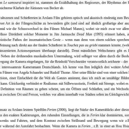
von
Le samouraï
inspiriert ist, stammen die Erzählhaltung des Regisseurs, der Rhythmus der 
nüchterne Klarheit der Aktionen von Becker ab.
ltszenen und Schießereien in Arslans Film gehören optisch und akustisch eindeutig zum Be
eser Art in der Filmgeschichte zu bewundern gibt (und sind auf ähnlich großartige aber an
tal wie die Schusswechsel in den Filmen Michael Manns), wobei sie mich zwar vor allem
ellose Direktheit solcher Momente in Jim Jarmuschs
Dead Man
(1995) erinnert haben, a
onistische Pathos der inszenatorischen Geste – wenn man denn von einem solchen spreche
einung nach direkt aus der finalen Schießerei in
Touchez pas au grisbi
stammen könnte, (welc
inszenierten Actionsequenzen überhaupt darstellt). Denn männlichen Weltschmerz gibt es 
 Neben der dröhnenden musikalischen Untermalung, wird selbiger vor allem durch die Beob
gung der Kamera eingefangen, für die Reinhold Vorschneider verantwortlich zeichnete – der 
ht interessanteste Kameramann Deutschlands. Ich kenne von Ihm lediglich drei weitere Arbe
n Filmen von Angela Schanelec und Rudolf Thome. Aber seine Blicke sind von einer solchen 
ision, einer Einfachheit die die Welt als Ganzes annimmt, dass ich mich an unzählige Bilde
 kann. Gleichzeitig verbindet er Realismus mit Stilbewusstsein, Freiheit mit Strenge, wobei es
 Definition von Räumen zu gehen scheint, um ein Öffnen und Schließen, und ein Wechselsp
 zwischen Ort und Person, welches vor allem innerhalb von Städten selten im Gleichgewicht
satz zu Arslans letztem Spielfilm
Ferien
(2006), liegt die Stärke des Kamerablicks aber diesm
in den exakten Kadrierungen, den ruhenden Einstellungen, die in
Ferien
klar dominierten, so
wenks und Fahrten, und dem Kontrast zwischen Strillstand und Bewegung wenn wir z.B
er während der Autofahrt beobachten. Wenn die Kamera in
Ferien
, z.B. in einer an Hou Hsi