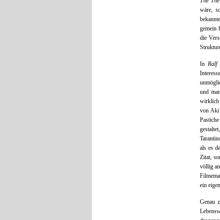
The The
wäre, s
bekannt
gemein h
die Vers
Struktur
In
Ralf
b
Interess
unmöglic
und man
wirklich
von Aki 
Pastiche
gestalte
Taranti
als es d
Zitat, s
völlig a
Filmema
ein eige
Genau zw
Lebensw