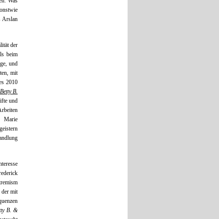
en. Was
sonstwie
 Arslan
ität der
als beim
üge, und
ten, mit
res 2010
Betty B.
ifte und
Arbeiten
 Marie
eistern
wandlung
nteresse
ederick
tremism
 der mit
equenzen
tty B. &