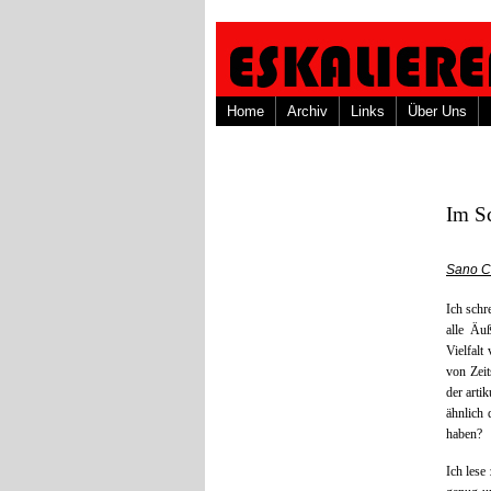
Home
Archiv
Links
Über Uns
Im S
Sano C
Ich schr
alle Äu
Vielfalt
von Zeit
der arti
ähnlich 
haben?
Ich lese