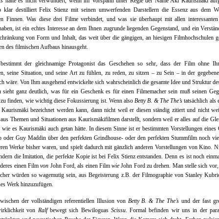
’s
hätte es nicht verwundert, wenn im Vorspann unter Regie der Name Aki Kaurismäki aufg
o klar destilliert Felix Stienz mit seinen umwerfenden Darstellern die Essenz aus dem W
en Finnen. Was diese drei Filme verbindet, und was sie überhaupt mit allen interessanten
aben, ist ein echtes Interesse an dem Ihnen zugrunde liegenden Gegenstand, und ein Verstän
chränkung von Form und Inhalt, das weit über die gängigen, an hiesigen Filmhochschulen g
en des filmischen Aufbaus hinausgeht.
estimmt der gleichnamige Protagonist das Geschehen so sehr, dass der Film ohne Ihn
en, seine Situation, und seine Art zu fühlen, zu reden, zu sitzen – zu Sein – in der gegebe
h wäre. Von Ihm ausgehend entwickelte sich wahrscheinlich die gesamte Idee und Struktur de
 sieht ganz deutlich, was für ein Geschenk es für einen Filmemacher sein muß seinen Geg
 zu finden, wie wichtig diese Fokussierung ist. Wenn also
Betty B. & The The’s
tatsächlich als 
Kaurismäki bezeichnet werden kann, dann nicht weil er diesen ständig zitiert und nicht wei
 aus Themen und Situationen aus Kaurismäkifilmen darstellt, sondern weil er alles auf die Gle
t, wie es Kaurismäki auch getan hätte. In diesem Sinne ist er bestimmten Vorstellungen eines
no oder Guy Maddin über den perfekten Grindhouse- oder den perfekten Stummfilm noch viel
eren Werke bisher waren, und spielt dadurch mit gänzlich anderen Vorstellungen von Kino. N
ondern die Imitation, die perfekte Kopie ist bei Felix Stienz entstanden. Denn es ist noch einm
nderes einen Film
von
John Ford, als einen Film
wie
John Ford zu drehen. Man stelle sich vor,
cher würden so wagemutig sein, aus Begeisterung z.B. der Filmographie von Stanley Kubri
nes Werk hinzuzufügen.
ischen der vollständigen referentiellen Illusion von
Betty B. & The The’s
und der fast gr
irklichkeit von
Ralf
bewegt sich Bewiloguas
Scissu
. Formal befinden wir uns in der para