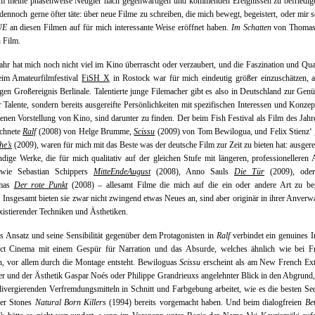
m meine phasenweise Neugier nach gegenwärtigen und kommenden Ereignissen zu befriedig
 dennoch gerne öfter täte: über neue Filme zu schreiben, die mich bewegt, begeistert, oder mir 
UE
an diesen Filmen auf für mich interessante Weise eröffnet haben.
Im Schatten
von Thomas
n Film.
ahr hat mich noch nicht viel im Kino überrascht oder verzaubert, und die Faszination und Qual
eim Amateurfilmfestival
FiSH X
in Rostock war für mich eindeutig größer einzuschätzen, 
igen Großereignis Berlinale. Talentierte junge Filemacher gibt es also in Deutschland zur Gen
r Talente, sondern bereits ausgereifte Persönlichkeiten mit spezifischen Interessen und Konzep
genen Vorstellung von Kino, sind darunter zu finden. Der beim Fish Festival als Film des Jah
ichnete
Ralf
(2008) von Helge Brumme,
Scissu
(2009) von Tom Bewilogua, und Felix Stienz‘
he’s
(2009), waren für mich mit das Beste was der deutsche Film zur Zeit zu bieten hat: ausgere
ndige Werke, die für mich qualitativ auf der gleichen Stufe mit längeren, professionelleren 
 wie Sebastian Schippers
MitteEndeAugust
(2008), Anno Sauls
Die Tür
(2009), oder
mas
Der rote Punkt
(2008) – allesamt Filme die mich auf die ein oder andere Art zu beg
 Insgesamt bieten sie zwar nicht zwingend etwas Neues an, sind aber originär in ihrer Anver
existierender Techniken und Ästhetiken.
 Ansatz und seine Sensibilität gegenüber dem Protagonisten in
Ralf
verbindet ein genuines I
ct Cinema mit einem Gespür für Narration und das Absurde, welches ähnlich wie bei Fr
, vor allem durch die Montage entsteht. Bewiloguas
Scissu
erscheint als am New French Ex
er und der Ästhetik Gaspar Noés oder Philippe Grandrieuxs angelehnter Blick in den Abgrund,
ivergierenden Verfremdungsmitteln in Schnitt und Farbgebung arbeitet, wie es die besten S
ver Stones
Natural Born Killers
(1994) bereits vorgemacht haben. Und beim dialogfreien
Be