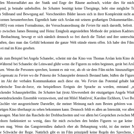
nden Motorradfahrt aus der Statik und Enge der Räume ausbrach, wirkte dies für mic
gend, ja beinahe unbeholfen.
Im Schatten
benötigt keine Übergänge, hebt eine mögliche T
 Stillstand und Bewegung auf. Vorschneiders Bilder lassen sich in ihrer Komplexität nicht a
ormen herunterbrechen. Eigentlich hatte sich Arslan mit seinem großartigen Dokumentarfilm
005) vom reinen Formalismus, der Versuchsanordnung die
Ferien
für mich darstellt, befreit.
o zwischen James Benning und Heinz Emigholz angesiedelten Methode der präzisen Kadrier
Beobachtung, bewegt er sich nämlich dennoch so frei durch die Türkei und ihre unterschi
aften, dass man das Gefühl bekommt die ganze Welt stünde einem offen. Ich habe den Film
wei mal im Kino gesehen.
ls zum Beispiel bei Angela Schanelec, scheint mir das Kino von Thomas Arslan kein Kino d
 Während bei Schanelec die Leinwand glüht wenn die Figuren zu reden beginnen, gerät bei Arsl
ken. Wenn die Personen sprechen, kommt es mir vor, als ob sie dem Film nichts hinzuzufügen
Gegensatz zu
Ferien
wo die Präsenz der Schauspieler dennoch Bestand hatte, büßen die Figur
im Akt der verbalen Kommunikation auch diese ein. Wo
Ferien
das Potential gehabt hät
ielerische Tour-de-force, ein beispielloses Ereignis der Sprache zu werden, entstand „n
ckender Schauspielerfilm.
Im Schatten
hat (trotz Abwesenheit der einzigartigen Angela Wink
 beeindruckendes Ensemble vorzuweisen, und mit Mišel Matičević, Karoline Eichhorn, Uwe B
ischler vier ausgezeichnete Darsteller, die meiner Meinung nach zum Besten gehören was
tigen Kino überhaupt zu sehen bekommen kann. Dennoch fehlt es allen an Intensität, vor alle
ssagen. Man hört das Rascheln der Drehbuchseiten und vor allem bei Gesprächen zwischen M
hhorn funktioniert so wenig, dass für mich zwischen den beiden Figuren so gar keine
en mag. Wenn das Gangstermilieu dadurch eher als Behauptung wirkt, ist das meiner 
ne Schwäche der Regie. Natürlich gibt es im Film prinzipiell keine Regeln des Sprechens,