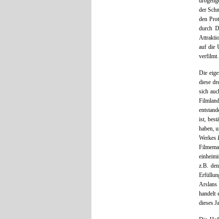
drogenge
der Schn
den Prot
durch De
Attrakti
auf die 
verfilmt
Die eige
diese dr
sich auc
Filmland
entstan
ist, bes
haben, u
Werkes
Filmema
einheimi
z.B. den
Erfüllun
Arslan
handelt 
dieses 