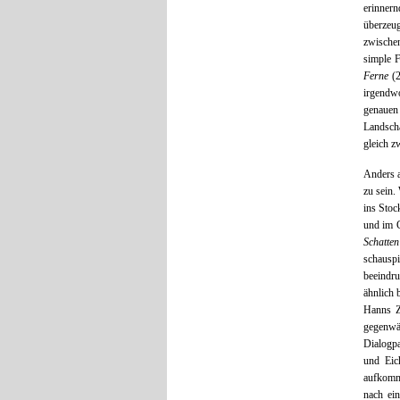
erinner
überzeu
zwischen
simple F
Ferne
(2
irgendw
genauen 
Landsch
gleich z
Anders a
zu sein.
ins Stoc
und im 
Schatten
schausp
beeindru
ähnlich
Hanns Z
gegenwär
Dialogpa
und Eic
aufkomm
nach ei