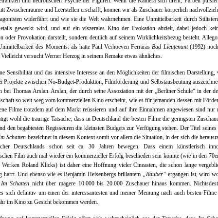
tränkten und neurotischen Psyche der Figuren. Wenn die Kamera sich dreht, Farben pulsie
itt Zwischenräume und Leerstellen erschafft, können wir als Zuschauer körperlich nachvollzie
agonisten widerfährt und wie sie die Welt wahrnehmen. Eine Unmittelbarkeit durch Stilisier
tails geweckt wird, und auf ein viszerales Kino der Evokation abzielt, dabei jedoch kei
on oder Provokation darstellt, sondern deutlich auf seinem Wirklichkeitsbezug besteht. Allegori
Unmittelbarkeit des Moments: als hätte Paul Verhoeven Ferraras
Bad Lieutenant
(1992) noch
. Vielleicht versucht Werner Herzog in seinem Remake etwas ähnliches.
ne Sensibilität und das intensive Interesse an den Möglichkeiten der filmischen Darstellung,
ei Projekte zwischen No-Budget-Produktion, Filmförderung und Selbstausbeutung auszeichnet
h bei Thomas Arslan. Arslan, der durch seine Assoziation mit der „Berliner Schule“ in der d
schaft so weit weg vom kommerziellen Kino erscheint, wie es für jemanden dessen mit Förde
dene Filme trotzdem auf dem Markt reüssieren und auf ihre Einnahmen angewiesen sind nur 
tätigt wohl die traurige Tatsache, dass in Deutschland die besten Filme die geringsten Zuschau
nd den begabtesten Regisseuren die kleinsten Budgets zur Verfügung stehen. Der Titel seines
Im Schatten
bezeichnet in diesem Kontext somit vor allem die Situation, in der sich die heraus
cher Deutschlands schon seit ca. 30 Jahren bewegen. Dass einem künstlerisch inno
schen Film auch mal wieder ein kommerzieller Erfolg beschieden sein könnte (wie in den 70e
 Werken Roland Klicks) ist daher eine Hoffnung vieler Cineasten, die schon lange vergebli
g harrt. Und ebenso wie es Benjamin Heisenbergs brillantem
„Räuber“
ergangen ist, wird w
s
Im Schatten
nicht über magere 10.000 bis 20.000 Zuschauer hinaus kommen. Nichtsdesto
es sich definitiv um einen der interessantesten und meiner Meinung nach auch besten Filme
Jahr im Kino zu Gesicht bekommen werden.