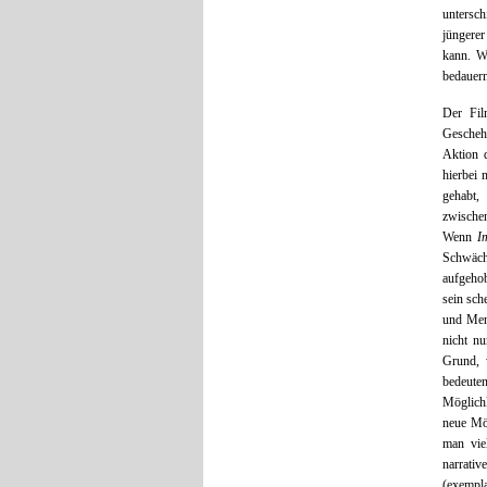
untersch
jüngerer
kann. W
bedauer
Der Fil
Geschehe
Aktion 
hierbei 
gehabt,
zwischen
Wenn
I
Schwäche
aufgehob
sein sch
und Mens
nicht n
Grund, 
bedeuten
Möglich
neue Mög
man vie
narrati
(exempla