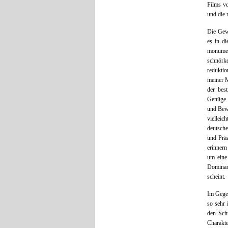
Films 
und die 
Die Gewa
es in di
monumen
schnörk
redukti
meiner M
der best
Genüge.
und Bewe
vielleic
deutsche
und Präz
erinnern
um eine
Dominanz
scheint.
Im Gegen
so sehr 
den Sch
Charakt