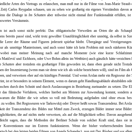
iedliche Arten des Vortrags zu erlauschen, man muß nur in die Filme von Jean-Marie Straub 
 Zeit) Carlos Reygadas schauen, um zu sehen wie großartig ein eigenes Verständnis davon 
enn die Dialoge in
Im Schatten
aber teilweise nicht einmal ihre Funktionalität erfüllen, ist
nswertes Versäumnis.
m ist auch sonst nicht perfekt. Das obligatorische Verweilen an Orten die als Schaupl
ns bereits passé sind, wirkt trotz gewollter Unaufdringlichkeit eher unnötig, da selbst in Sz
die Leere der Räume und Figuren jederzeit spürbar bleibt. Übergänge und Verzögerungen
nur als unnötige Manierismen, und auch sonst hätte ich kein Problem mit noch stärkeren K
 wobei man meiner Meinung nach auf manche Momente (wie eine kurze Schlafzimm
 Matičević und Eichhorn, oder Uwe Bohm allein im Wettbüro) auch gänzlich hätte verzichten
m Schatten
aber trotzdem ein großartiger Film geworden ist, dann eben gerade nicht Trotz
n der Inszenierung (wenn man sie denn wie ich als solche bezeichnen will), sind im Film al
en, und verweisen eher auf ein künftiges Potential. Und wenn Arslan mehr ein Regisseur der S
eint, ist er besonders in seinem Element, wenn es darum geht Handlungsabläufe abzubilden od
chen durch den Schnitt und durch Auslassungen in Beziehung zueinander zu setzen. Die Ell
ur das filmische Verfahren, welches hierbei am Meisten zur Anwendung kommt, sondern a
warum die Bilder die wir sehen so voll mit Bedeutung aufgeladen sind ohne etwas bes
 zu wollen. Bei Regisseuren wie Tarkowskij oder Dreyer heißt sowas Transzendenz. Bei Arslan
keit der Transzendenz des Bildes nur Mittel zum Zweck, erzeugen Bilder immer neue Bilder
lichkeiten, die auf nichts mehr verweisen, als auf die Möglichkeit selbst. Davon ausgehen
lleicht sagen, dass die Methoden der Berliner Schule von solcher Kraft sind, dass sie in
ver Konventionen nur im Extrem funktionieren. Wenn der bisher vorherrschenden Innerl
risch bei den letzten beiden Filmen von Angela Schanelec), nun mit
Der Räuber
und vor allem