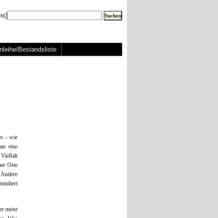
ns]
nleihe/Bestandsliste
es – wie
an eine
Vielfalt
her Orte
s Andere
rmuliert
er meist