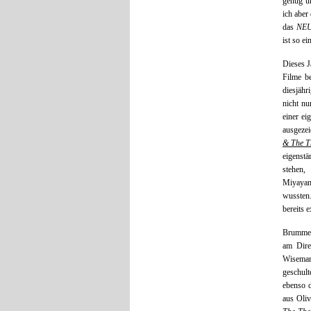
genug u
ich aber
das
NE
ist so ei
Dieses J
Filme b
diesjähr
nicht nu
einer ei
ausgeze
& The T
eigenstä
stehen,
Miyaya
wussten.
bereits 
Brummes
am Dire
Wiseman
geschult
ebenso d
aus Oli