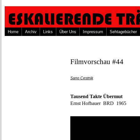
Home
Archiv
Links
Über Uns
Impressum
Sehtagebücher
Filmvorschau #44
Sano Cestnik
Tausend Takte Übermut
Ernst Hofbauer BRD 1965