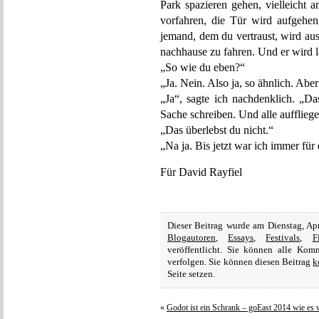
Park spazieren gehen, vielleicht 
vorfahren, die Tür wird aufgehen
jemand, dem du vertraust, wird au
nachhause zu fahren. Und er wird l
„So wie du eben?“
„Ja. Nein. Also ja, so ähnlich. Aber
„Ja“, sagte ich nachdenklich. „Da
Sache schreiben. Und alle auffliege
„Das überlebst du nicht.“
„Na ja. Bis jetzt war ich immer für
Für David Rayfiel
Dieser Beitrag wurde am Dienstag, Ap
Blogautoren
,
Essays
,
Festivals
,
F
veröffentlicht. Sie können alle Ko
verfolgen. Sie können diesen Beitrag
k
Seite setzen.
«
Godot ist ein Schrank – goEast 2014 wie es w