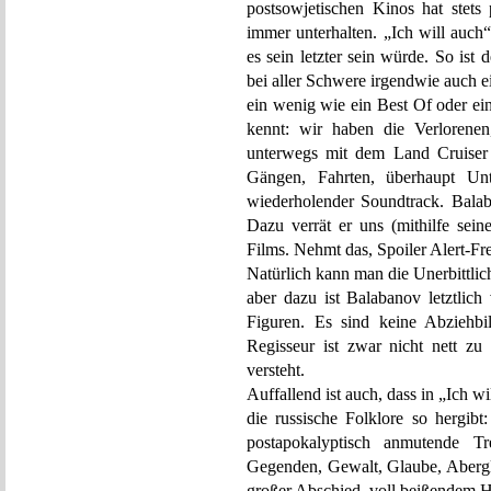
postsowjetischen Kinos hat stets p
immer unterhalten. „Ich will auch
es sein letzter sein würde. So ist
bei aller Schwere irgendwie auch ei
ein wenig wie ein Best Of oder e
kennt: wir haben die Verlorenen,
unterwegs mit dem Land Cruiser
Gängen, Fahrten, überhaupt Unte
wiederholender Soundtrack. Balaba
Dazu verrät er uns (mithilfe sei
Films. Nehmt das, Spoiler Alert-Fr
Natürlich kann man die Unerbittli
aber dazu ist Balabanov letztlich 
Figuren. Es sind keine Abziehbi
Regisseur ist zwar nicht nett zu 
versteht.
Auffallend ist auch, dass in „Ich w
die russische Folklore so hergibt
postapokalyptisch anmutende Tr
Gegenden, Gewalt, Glaube, Abergla
großer Abschied, voll beißendem 