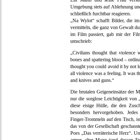
Umgebung stets auf Ablehnung und 
schließlich furchtbar reagieren.
„Na Wylot“ schafft Bilder, die i
vermitteln, die ganz von Gewalt d
im Film passiert, gab mir der Fi
umschrieb:
„Civilians thought that violence 
bones and spattering blood – ordi
thought you could avoid it by not l
all violence was a feeling. It was 
and knives and guns.“
Die brutalen Geigeneinsätze der 
nur die sorglose Leichtigkeit von
diese eisige Hülle, die den Zus
besonders hervorgehoben. Jedes
Finger-Trommeln auf den Tisch, ist
das von der Gesellschaft geschass
Poes „Das verräterische Herz“. Un
armer, alter Mann (und dessen Fra