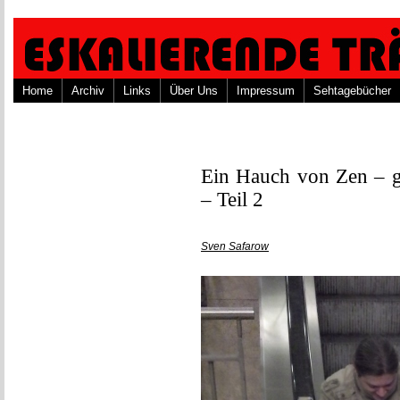
Home
Archiv
Links
Über Uns
Impressum
Sehtagebücher
Ein Hauch von Zen – g
– Teil 2
Sven Safarow