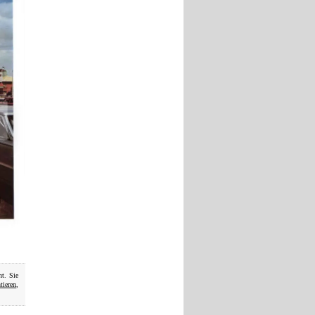
ht. Sie
ieren
,