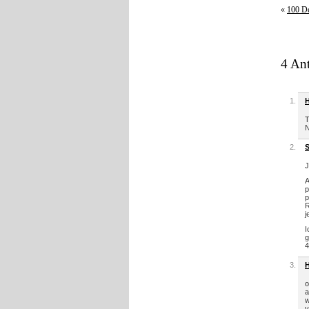
«
100 De
4 Ant
H
T
N
J
A
p
p
R
j
I
g
4
H
o
a
w
v