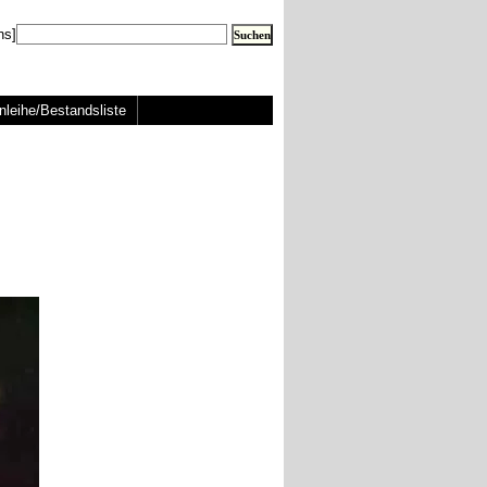
ns]
nleihe/Bestandsliste