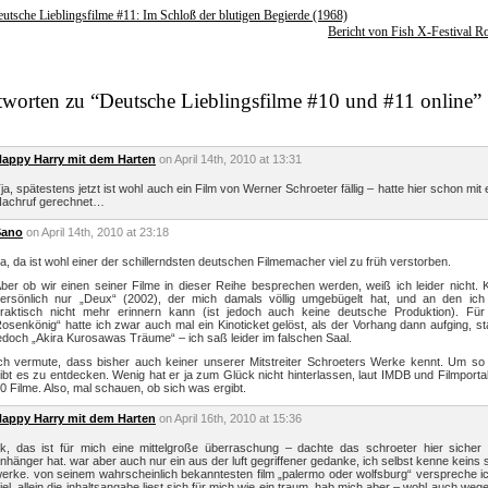
utsche Lieblingsfilme #11: Im Schloß der blutigen Begierde (1968)
Bericht von Fish X-Festival R
worten zu “Deutsche Lieblingsfilme #10 und #11 online”
appy Harry mit dem Harten
on April 14th, 2010 at 13:31
ja, spätestens jetzt ist wohl auch ein Film von Werner Schroeter fällig – hatte hier schon mit
achruf gerechnet…
Sano
on April 14th, 2010 at 23:18
a, da ist wohl einer der schillerndsten deutschen Filmemacher viel zu früh verstorben.
ber ob wir einen seiner Filme in dieser Reihe besprechen werden, weiß ich leider nicht.
ersönlich nur „Deux“ (2002), der mich damals völlig umgebügelt hat, und an den ich
raktisch nicht mehr erinnern kann (ist jedoch auch keine deutsche Produktion). Für
osenkönig“ hatte ich zwar auch mal ein Kinoticket gelöst, als der Vorhang dann aufging, st
edoch „Akira Kurosawas Träume“ – ich saß leider im falschen Saal.
ch vermute, dass bisher auch keiner unserer Mitstreiter Schroeters Werke kennt. Um so
ibt es zu entdecken. Wenig hat er ja zum Glück nicht hinterlassen, laut IMDB und Filmporta
0 Filme. Also, mal schauen, ob sich was ergibt.
appy Harry mit dem Harten
on April 16th, 2010 at 15:36
k, das ist für mich eine mittelgroße überraschung – dachte das schroeter hier sicher 
nhänger hat. war aber auch nur ein aus der luft gegriffener gedanke, ich selbst kenne keins 
erke. von seinem wahrscheinlich bekanntesten film „palermo oder wolfsburg“ verspreche i
iel, allein die inhaltsangabe liest sich für mich wie ein traum. hab mich aber – wohl auch weg