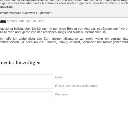
änge, in erster linie aber weil ich schroeter eben noch so gar nicht einschätzen kann – noch
angetraut.
ommt eventuell auch was zu petzold?
Sano
on April 29th, 2010 at 23:09
etzold ist beliebt, aber ich könnte mir nur einen Beitrag von Andreas zu „Gespenster“ vorst
asse mich aber gerne von den restlichen Jungs und Mädels überraschen. 😉
ch hoffe ich ziehe nicht den Zorn meiner Mitautoren auf mich, wenn ich verrate, da
ahrscheinlich u.a. noch Texte zu Thome, Lemke, Schmidt, Schanelec und Köhler geben wird
entar hinzufügen
Name
E-Mail (wird nicht veröffentlicht)
Webseite