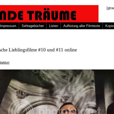
[gtra
Impressum
Sehtagebücher
Listen
Auflistung aller Filmtexte
Kopie
che Lieblingsfilme #10 und #11 online
daktion