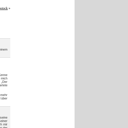
ostock
»
 einem
 Kenne
 mich
 „Der
artete
 mehr
l über
seine
seiner
ch mir
en der