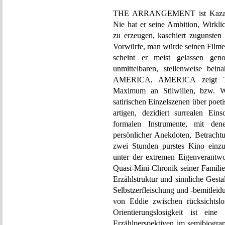
THE ARRANGEMENT ist Kazans Ex
Nie hat er seine Ambition, Wirkli
zu erzeugen, kaschiert zugunsten e
Vorwürfe, man würde seinen Filmen
scheint er meist gelassen g
unmittelbaren, stellenweise bei
AMERICA, AMERICA zeigt
Maximum an Stilwillen, bzw. Wil
satirischen Einzelszenen über poet
artigen, dezidiert surrealen Ei
formalen Instrumente, mit d
persönlicher Anekdoten, Betracht
zwei Stunden purstes Kino ei
unter der extremen Eigenverantwo
Quasi-Mini-Chronik seiner Familie a
Erzählstruktur und sinnliche 
Selbstzerfleischung und -bemitlei
von Eddie zwischen rücksichtslo
Orientierungslosigkeit ist eine
Erzählperspektiven im semibiogr