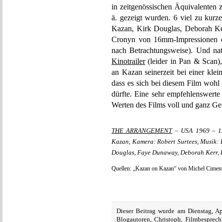
in zeitgenössischen Äquivalenten 
ä. gezeigt wurden. 6 viel zu kurz
Kazan, Kirk Douglas, Deborah K
Cronyn von 16mm-Impressionen der
nach Betrachtungsweise). Und nat
Kinotrailer
(leider in Pan & Scan)
an Kazan seinerzeit bei einer kle
dass es sich bei diesem Film wohl
dürfte. Eine sehr empfehlenswer
Werten des Films voll und ganz Ge
THE ARRANGEMENT
– USA 1969 – 12
Kazan, Kamera: Robert Surtees, Musik: D
Douglas, Faye Dunaway, Deborah Kerr,
Quellen: „Kazan on Kazan“ von Michel Ciment
Dieser Beitrag wurde am Dienstag, A
Blogautoren
,
Christoph
,
Filmbesprec