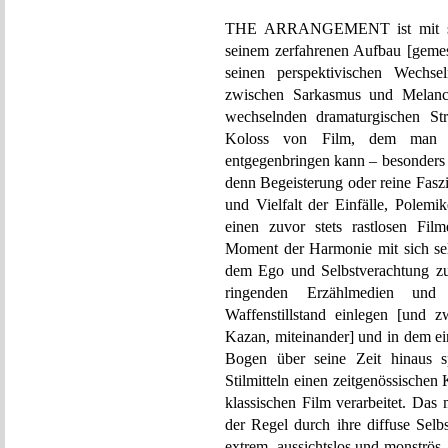
THE ARRANGEMENT ist mit sein
seinem zerfahrenen Aufbau [gemes
seinen perspektivischen Wechse
zwischen Sarkasmus und Melancho
wechselnden dramaturgischen Stra
Koloss von Film, dem man z
entgegenbringen kann – besonders
denn Begeisterung oder reine Fasz
und Vielfalt der Einfälle, Polemi
einen zuvor stets rastlosen Fil
Moment der Harmonie mit sich sel
dem Ego und Selbstverachtung zu
ringenden Erzählmedien un
Waffenstillstand einlegen [und 
Kazan, miteinander] und in dem e
Bogen über seine Zeit hinaus sp
Stilmitteln einen zeitgenössische
klassischen Film verarbeitet. Das
der Regel durch ihre diffuse Sel
extrem, aussichtslos und monströs.