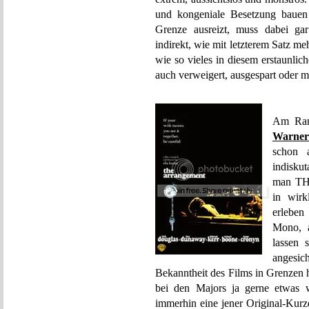
und kongeniale Besetzung bauen 
Grenze ausreizt, muss dabei gar
indirekt, wie mit letzterem Satz me
wie so vieles in diesem erstaunlic
auch verweigert, ausgespart oder mi
Am Ran
Warner
schon a
indisku
man TH
in wirk
erleben
Mono, a
lassen 
angesich
Bekanntheit des Films in Grenzen h
bei den Majors ja gerne etwas we
immerhin eine jener Original-Kur