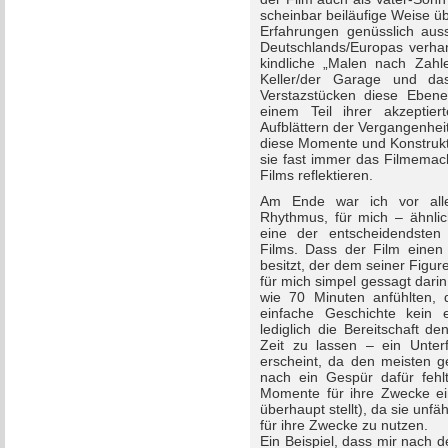
scheinbar beiläufige Weise üb
Erfahrungen genüsslich auss
Deutschlands/Europas verhan
kindliche „Malen nach Zah
Keller/der Garage und da
Verstazstücken diese Eben
einem Teil ihrer akzeptiert
Aufblättern der Vergangenhei
diese Momente und Konstrukt
sie fast immer das Filmemac
Films reflektieren.
Am Ende war ich vor alle
Rhythmus, für mich – ähnli
eine der entscheidendsten 
Films. Dass der Film einen
besitzt, der dem seiner Figur
für mich simpel gessagt dari
wie 70 Minuten anfühlten, 
einfache Geschichte kein 
lediglich die Bereitschaft 
Zeit zu lassen – ein Unter
erscheint, da den meisten 
nach ein Gespür dafür fehlt
Momente für ihre Zwecke ein
überhaupt stellt), da sie un
für ihre Zwecke zu nutzen.
Ein Beispiel, dass mir nach 