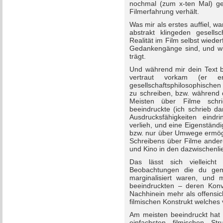
nochmal (zum x-ten Mal) ge
Filmerfahrung verhält.
Was mir als erstes auffiel, wa
abstrakt klingeden gesells
Realität im Film selbst wiede
Gedankengänge sind, und wie
trägt.
Und während mir dein Text b
vertraut vorkam (er er
gesellschaftsphilosophische
zu schreiben, bzw. während 
Meisten über Filme schr
beeindruckte (ich schrieb d
Ausdrucksfähigkeiten eindri
verlieh, und eine Eigenständ
bzw. nur über Umwege ermögl
Schreibens über Filme andere
und Kino in den dazwischenl
Das lässt sich vielleic
Beobachtungen die du ge
marginalisiert waren, und 
beeindruckten – deren Konv
Nachhinein mehr als offensic
filmischen Konstrukt welches
Am meisten beeindruckt hat
einfachsten filmischen S