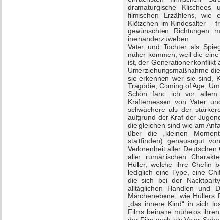
dramaturgische Klischees 
filmischen Erzählens, wie
Klötzchen im Kindesalter – f
gewünschten Richtungen mi
ineinanderzuweben.
Vater und Tochter als Spieg
näher kommen, weil die eine 
ist, der Generationenkonflikt 
Umerziehungsmaßnahme die ke
sie erkennen wer sie sind, 
Tragödie, Coming of Age, Um
Schön fand ich vor allem 
Kräftemessen von Vater und
schwächere als der stärkere
aufgrund der Kraf der Jugen
die gleichen sind wie am Anf
über die „kleinen Momen
stattfinden) genausogut vo
Verlorenheit aller Deutschen
aller rumänischen Charakte
Hüller, welche ihre Chefin 
lediglich eine Type, eine Chif
die sich bei der Nacktparty
alltäglichen Handlen und De
Märchenebene, wie Hüllers 
„das innere Kind“ in sich lo
Films beinahe mühelos ihren t
der Film auch als Vater-Sohn