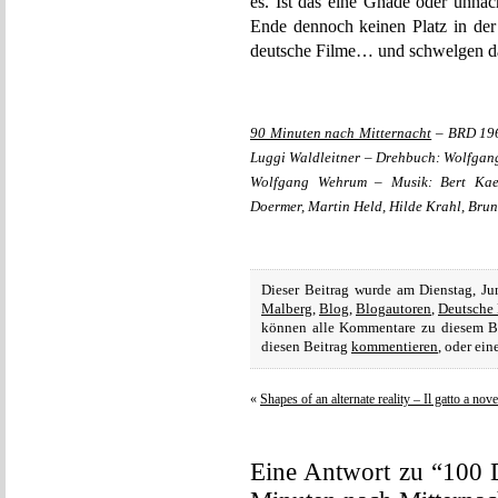
es. Ist das eine Gnade oder unn
Ende dennoch keinen Platz in der
deutsche Filme… und schwelgen da
90 Minuten nach Mitternacht
– BRD 196
Luggi Waldleitner – Drehbuch: Wolfgang
Wolfgang Wehrum – Musik: Bert Kaemp
Doermer, Martin Held, Hilde Krahl, Bruno
Dieser Beitrag wurde am Dienstag, J
Malberg
,
Blog
,
Blogautoren
,
Deutsche 
können alle Kommentare zu diesem B
diesen Beitrag
kommentieren
, oder ei
«
Shapes of an alternate reality – Il gatto a no
Eine Antwort zu “100 D