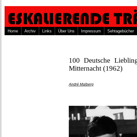
Home
Archiv
Links
Über Uns
Impressum
Sehtagebücher
100 Deutsche Lieblin
Mitternacht (1962)
André Malberg