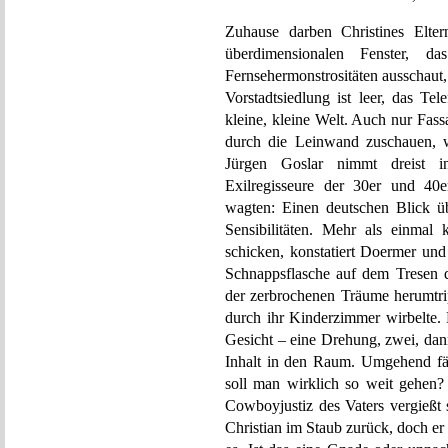
Zuhause darben Christines Elte
überdimensionalen Fenster, d
Fernsehermonstrositäten ausschaut, l
Vorstadtsiedlung ist leer, das Tel
kleine, kleine Welt. Auch nur Fas
durch die Leinwand zuschauen, w
Jürgen Goslar nimmt dreist i
Exilregisseure der 30er und 40e
wagten: Einen deutschen Blick üb
Sensibilitäten. Mehr als einmal
schicken, konstatiert Doermer und 
Schnappsflasche auf dem Tresen de
der zerbrochenen Träume herumtri
durch ihr Kinderzimmer wirbelte.
Gesicht – eine Drehung, zwei, dann
Inhalt in den Raum. Umgehend fän
soll man wirklich so weit gehen?
Cowboyjustiz des Vaters vergießt 
Christian im Staub zurück, doch er 