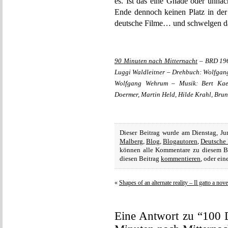
es. Ist das eine Gnade oder unn
Ende dennoch keinen Platz in der
deutsche Filme… und schwelgen da
90 Minuten nach Mitternacht
– BRD 196
Luggi Waldleitner – Drehbuch: Wolfgang
Wolfgang Wehrum – Musik: Bert Kaemp
Doermer, Martin Held, Hilde Krahl, Bruno
Dieser Beitrag wurde am Dienstag, J
Malberg
,
Blog
,
Blogautoren
,
Deutsche 
können alle Kommentare zu diesem B
diesen Beitrag
kommentieren
, oder ei
«
Shapes of an alternate reality – Il gatto a no
Eine Antwort zu “100 D