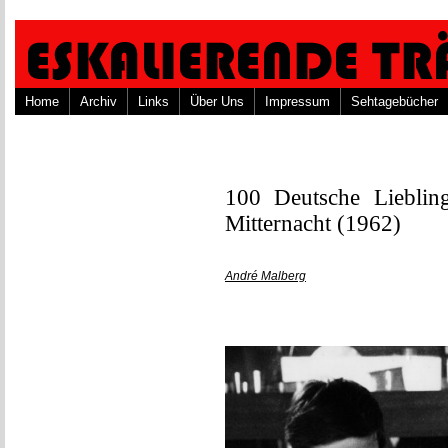
Home
Archiv
Links
Über Uns
Impressum
Sehtagebücher
100 Deutsche Lieblin
Mitternacht (1962)
André Malberg