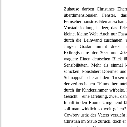
Zuhause darben Christines Elte
überdimensionalen Fenster, d
Fernsehermonstrositäten ausschaut, l
Vorstadtsiedlung ist leer, das Tel
kleine, kleine Welt. Auch nur Fas
durch die Leinwand zuschauen, w
Jürgen Goslar nimmt dreist i
Exilregisseure der 30er und 40e
wagten: Einen deutschen Blick üb
Sensibilitäten. Mehr als einmal
schicken, konstatiert Doermer und 
Schnappsflasche auf dem Tresen de
der zerbrochenen Träume herumtri
durch ihr Kinderzimmer wirbelte.
Gesicht – eine Drehung, zwei, dann
Inhalt in den Raum. Umgehend fän
soll man wirklich so weit gehen?
Cowboyjustiz des Vaters vergießt 
Christian im Staub zurück, doch er 