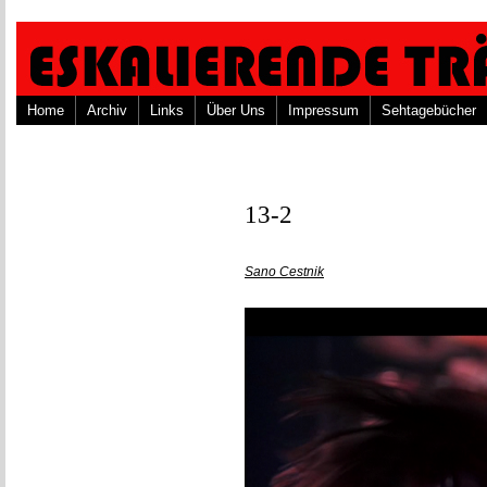
Home
Archiv
Links
Über Uns
Impressum
Sehtagebücher
13-2
Sano Cestnik