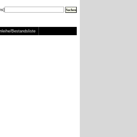
ns]
nleihe/Bestandsliste