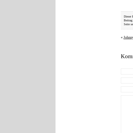
Dieser 
Beitrag
Seite se
«
Johnn
Komm