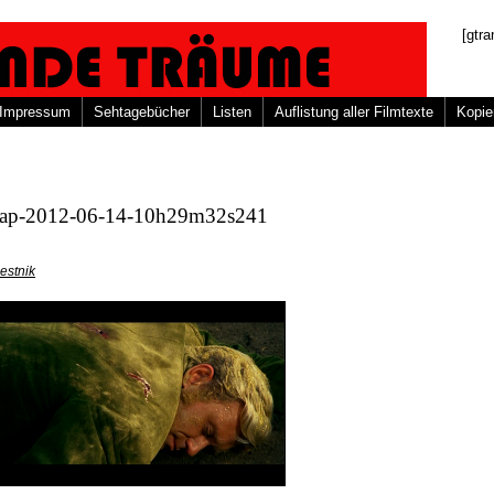
[gtra
Impressum
Sehtagebücher
Listen
Auflistung aller Filmtexte
Kopie
nap-2012-06-14-10h29m32s241
estnik