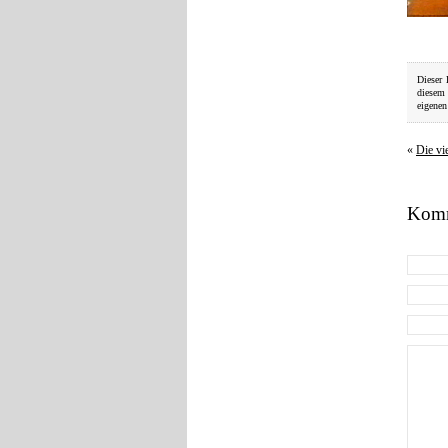
Dieser 
diesem
eigenen
«
Die vi
Komm