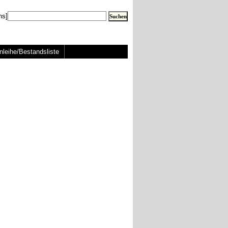
ns]
nleihe/Bestandsliste