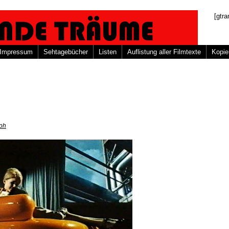
[gtra
Impressum
Sehtagebücher
Listen
Auflistung aller Filmtexte
Kopie
oph