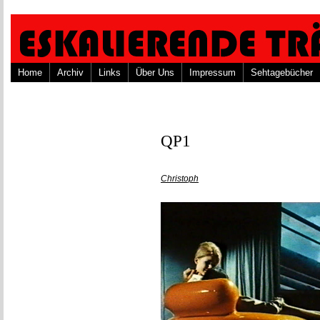
Home
Archiv
Links
Über Uns
Impressum
Sehtagebücher
QP1
Christoph