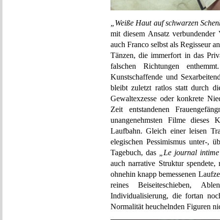
„Weiße Haut auf schwarzen Schen
mit diesem Ansatz verbundender V
auch Franco selbst als Regisseur a
Tänzen, die immerfort in das Priv
falschen Richtungen enthemmt
Kunstschaffende und Sexarbeitend
bleibt zuletzt ratlos statt durc
Gewaltexzesse oder konkrete Niede
Zeit entstandenen Frauengefäng
unangenehmsten Filme dieses Kar
Laufbahn. Gleich einer leisen Tra
elegischen Pessimismus unter-, ü
Tagebuch, das
„Le journal inti
auch narrative Struktur spendete, m
ohnehin knapp bemessenen Laufzeit
reines Beiseiteschieben, Abl
Individualisierung, die fortan no
Normalität heuchelnden Figuren nic