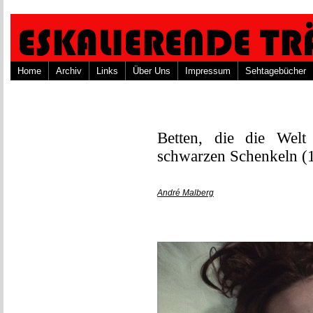
Home
Archiv
Links
Über Uns
Impressum
Sehtagebücher
Betten, die die Wel
schwarzen Schenkeln (
André Malberg