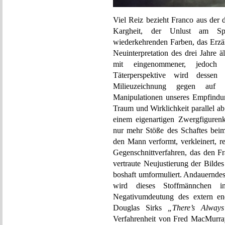
Viel Reiz bezieht Franco aus der 
Kargheit, der Unlust am Spi
wiederkehrenden Farben, das Erzäh
Neuinterpretation des drei Jahre ä
mit eingenommener, jedoch 
Täterperspektive wird dessen
Milieuzeichnung gegen auf u
Manipulationen unseres Empfindun
Traum und Wirklichkeit parallel a
einem eigenartigen Zwergfigurenki
nur mehr Stöße des Schaftes beim
den Mann verformt, verkleinert, r
Gegenschnittverfahren, das den F
vertraute Neujustierung der Bild
boshaft umformuliert. Andauernde
wird dieses Stoffmännchen i
Negativumdeutung des extern ene
Douglas Sirks
„There’s Alway
Verfahrenheit von Fred MacMurrays