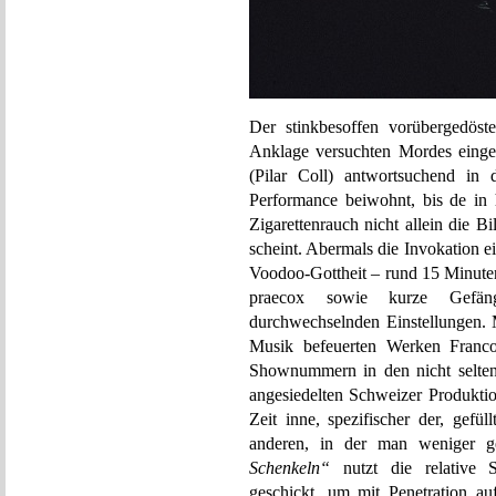
Der stinkbesoffen vorübergedöst
Anklage versuchten Mordes eingeb
(Pilar Coll) antwortsuchend in 
Performance beiwohnt, bis de in h
Zigarettenrauch nicht allein die B
scheint. Abermals die Invokation e
Voodoo-Gottheit – rund 15 Minuten 
praecox sowie kurze Gefäng
durchwechselnden Einstellungen. 
Musik befeuerten Werken Franco
Shownummern in den nicht selten 
angesiedelten Schweizer Produktio
Zeit inne, spezifischer der, gefü
anderen, in der man weniger g
Schenkeln“
nutzt die relative St
geschickt, um mit Penetration a