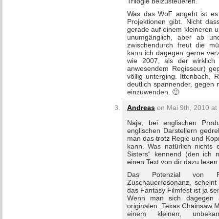
Trilogie beizusteueren.
Was das WoF angeht ist es
Projektionen gibt. Nicht das
gerade auf einem kleineren u
unumgänglich, aber ab und
zwischendurch freut die m
kann ich dagegen gerne verz
wie 2007, als der wirklic
anwesendem Regisseur) gege
völlig unterging. Ittenbach,
deutlich spannender, gegen m
einzuwenden. 🙂
Andreas
on Mai 9th, 2010 at
Naja, bei englischen Prod
englischen Darstellern gedre
man das trotz Regie und Kop
kann. Was natürlich nichts 
Sisters“ kennend (den ich 
einen Text von dir dazu lesen
Das Potenzial von Ret
Zuschauerresonanz, scheint
das Fantasy Filmfest ist ja s
Wenn man sich dagegen an
originalen „Texas Chainsaw M
einem kleinen, unbeka