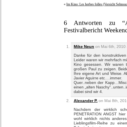
«
Im Kino: Les herbes folles (Vorsicht Sehnsuc
6 Antworten zu “A
Festivalbericht Weeken
Mike Neun
on Mai 6th, 2010 
Danke für den konstruktiven
Leider waren wir mehrfach mi
Kino gesessen. Wir waren t
großen Paul zu zeigen. Beid
Ihre eigene Art und Weise. 
Javier Aguirre etc….immer.
Quer..neben der Kapp…Misch
einen „alten Naschy“..unten
dabei sind wir 4.
Alexander P.
on Mai 8th, 201
Nachdem der wirklich schö
PENETRATION ANGST hier so 
wohl wirklich nichts andere
Lieblingsfilm-Reihe zu ein