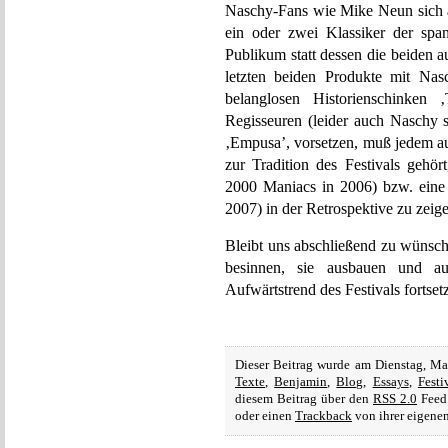
Naschy-Fans wie Mike Neun sich an
ein oder zwei Klassiker der spa
Publikum statt dessen die beiden a
letzten beiden Produkte mit Nas
belanglosen Historienschinke
Regisseuren (leider auch Naschy
‚Empusa’, vorsetzen, muß jedem au
zur Tradition des Festivals gehör
2000 Maniacs in 2006) bzw. eine 
2007) in der Retrospektive zu zeig
Bleibt uns abschließend zu wünsche
besinnen, sie ausbauen und au
Aufwärtstrend des Festivals fortset
Dieser Beitrag wurde am Dienstag, Ma
Texte
,
Benjamin
,
Blog
,
Essays
,
Festi
diesem Beitrag über den
RSS 2.0
Feed 
oder einen
Trackback
von ihrer eigenen