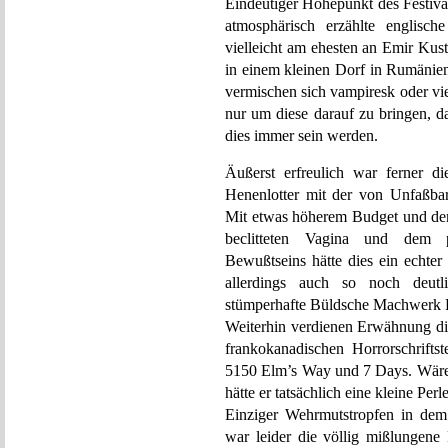
Eindeutiger Höhepunkt des Festival
atmosphärisch erzählte englische 
vielleicht am ehesten an Emir Kus
in einem kleinen Dorf in Rumänie
vermischen sich vampiresk oder vi
nur um diese darauf zu bringen, d
dies immer sein werden.
Äußerst erfreulich war ferner d
Henenlotter mit der von Unfaßbar
Mit etwas höherem Budget und de
beclitteten Vagina und dem p
Bewußtseins hätte dies ein echter
allerdings auch so noch deutl
stümperhafte Büldsche Machwerk P
Weiterhin verdienen Erwähnung die
frankokanadischen Horrorschriftst
5150 Elm’s Way und 7 Days. Wäre er
hätte er tatsächlich eine kleine Pe
Einziger Wehrmutstropfen in dem
war leider die völlig mißlungen