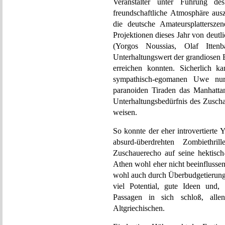
Veranstalter unter Führung d
freundschaftliche Atmosphäre aus
die deutsche Amateursplatters
Projektionen dieses Jahr von deutli
(Yorgos Noussias, Olaf Itte
Unterhaltungswert der grandiosen 
erreichen konnten. Sicherlich k
sympathisch-egomanen Uwe nur 
paranoiden Tiraden das Manhatta
Unterhaltungsbedürfnis des Zuscha
weisen.
So konnte der eher introvertierte
absurd-überdrehten Zombiethr
Zuschauerecho auf seine hektisc
Athen wohl eher nicht beeinflusse
wohl auch durch Überbudgetierung
viel Potential, gute Ideen und,
Passagen in sich schloß, alle
Altgriechischen.