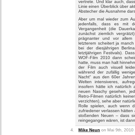
vertrete. Und klar auch, das
Linie einen Überblick über a
Abstecher die Ausnahme darst
Aber um mal wieder zum Aus
jedenfalls, dass es mit
Vergangenheit (die Dauerk
zunächst ziemlich vergrätz
prägnanter und vor allem
letzterem scheitert ja manc
bei der diesjährigen Berlin
letztjährigen Festivals). Da
WOF-Film 2010 dann schein
hatte, muss man halt hinnehm
der Film auch visuell leide
während der zufällig wenig
Nacht“ aus den 60er Jahren 
Welten intensiveres, aufre
insofern hätte ich natürlich
neuen Naschy gesehen, jed
Retro-Filmen natürlich keine
verzichten), sehe aber natür
Rolle spielen, auch wenn d
zufriedener verlassen hätten 
stoßenden Neuen – dass sie
reingegangen wären, ist dann 
Mike Neun
on Mai 9th, 2010 