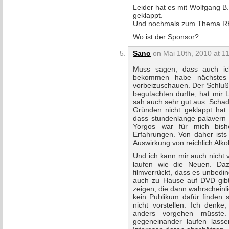
Leider hat es mit Wolfgang B.
geklappt.
Und nochmals zum Thema
Wo ist der Sponsor?
Sano
on Mai 10th, 2010 at 1
Muss sagen, dass auch i
bekommen habe nächstes
vorbeizuschauen. Der Schluß 
begutachten durfte, hat mir 
sah auch sehr gut aus. Schade
Gründen nicht geklappt hat
dass stundenlange palavern
Yorgos war für mich bish
Erfahrungen. Von daher ists
Auswirkung von reichlich Alko
Und ich kann mir auch nicht 
laufen wie die Neuen. Daz
filmverrückt, dass es unbedin
auch zu Hause auf DVD gibt
zeigen, die dann wahrscheinli
kein Publikum dafür finden s
nicht vorstellen. Ich denke
anders vorgehen müsste.
gegeneinander laufen lass