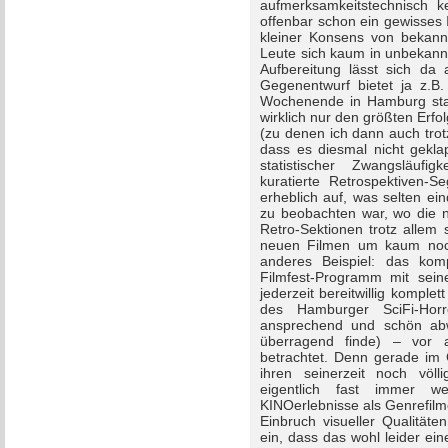
aufmerksamkeitstechnisch ke
offenbar schon ein gewisses I
kleiner Konsens von bekannt
Leute sich kaum in unbekannt
Aufbereitung lässt sich d
Gegenentwurf bietet ja z.B.
Wochenende in Hamburg statt
wirklich nur den größten Erf
(zu denen ich dann auch trot
dass es diesmal nicht gekla
statistischer Zwangsläufi
kuratierte Retrospektiven-
erheblich auf, was selten ein
zu beobachten war, wo die ni
Retro-Sektionen trotz allem 
neuen Filmen um kaum noch
anderes Beispiel: das komp
Filmfest-Programm mit sei
jederzeit bereitwillig komplet
des Hamburger SciFi-Horr
ansprechend und schön abw
überragend finde) – vor 
betrachtet. Denn gerade im 
ihren seinerzeit noch völ
eigentlich fast immer we
KINOerlebnisse als Genrefilm
Einbruch visueller Qualitäten
ein, dass das wohl leider ein