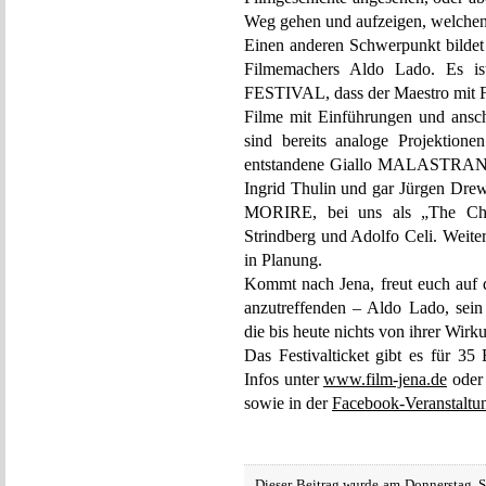
Weg gehen und aufzeigen, welchen 
Einen anderen Schwerpunkt bildet 
Filmemachers Aldo Lado. Es i
FESTIVAL, dass der Maestro mit Fr
Filme mit Einführungen und ansch
sind bereits analoge Projektione
entstandene Giallo MALASTRANA, 
Ingrid Thulin und gar Jürgen Dr
MORIRE, bei uns als „The Chil
Strindberg und Adolfo Celi. Weite
in Planung.
Kommt nach Jena, freut euch auf
anzutreffenden – Aldo Lado, sei
die bis heute nichts von ihrer Wir
Das Festivalticket gibt es für 35
Infos unter
www.film-jena.de
oder 
sowie in der
Facebook-Veranstaltu
Dieser Beitrag wurde am Donnerstag, 