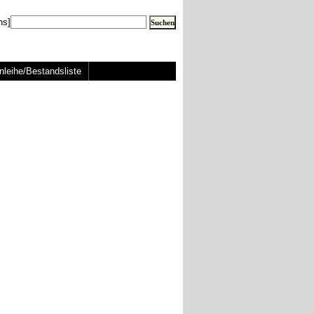
ns]
nleihe/Bestandsliste