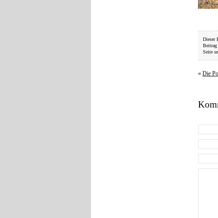
Dieser 
Beitrag
Seite se
«
Die Po
Komm