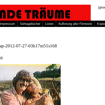
[gtra
Impressum
Sehtagebücher
Listen
Auflistung aller Filmtexte
Kopie
nap-2012-07-27-03h17m51s168
oph