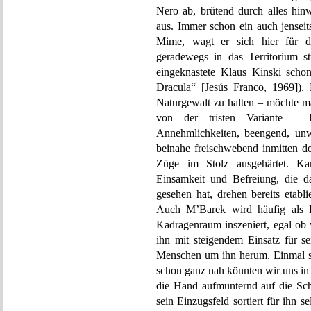
Nero ab, brütend durch alles hinw
aus. Immer schon ein auch jenseit
Mime, wagt er sich hier für d
geradewegs in das Territorium s
eingeknastete Klaus Kinski sch
Dracula“ [Jesús Franco, 1969]).
Naturgewalt zu halten – möchte ma
von der tristen Variante – br
Annehmlichkeiten, beengend, unw
beinahe freischwebend inmitten 
Züge im Stolz ausgehärtet. K
Einsamkeit und Befreiung, die d
gesehen hat, drehen bereits etabl
Auch M’Barek wird häufig als B
Kadragenraum inszeniert, egal ob 
ihn mit steigendem Einsatz für 
Menschen um ihn herum. Einmal ste
schon ganz nah könnten wir uns in
die Hand aufmunternd auf die Sch
sein Einzugsfeld sortiert für ihn