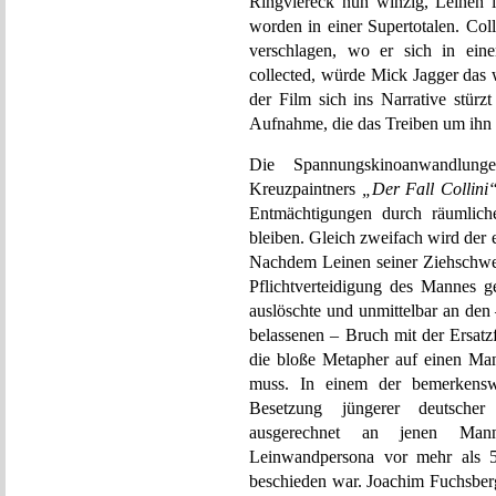
Ringviereck nun winzig, Leinen 
worden in einer Supertotalen. Coll
verschlagen, wo er sich in eine
collected, würde Mick Jagger das 
der Film sich ins Narrative stürz
Aufnahme, die das Treiben um ihn 
Die Spannungskinoanwandlung
Kreuzpaintners
„Der Fall Collini
Entmächtigungen durch räumlic
bleiben. Gleich zweifach wird der 
Nachdem Leinen seiner Ziehschwe
Pflichtverteidigung des Mannes ge
auslöschte und unmittelbar an den
belassenen – Bruch mit der Ersatz
die bloße Metapher auf einen Man
muss. In einem der bemerkenswer
Besetzung jüngerer deutsche
ausgerechnet an jenen Mann, 
Leinwandpersona vor mehr als 50
beschieden war. Joachim Fuchsberg