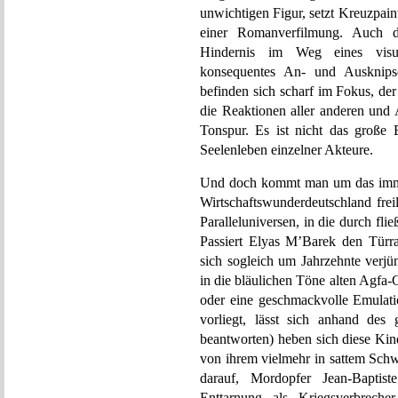
unwichtigen Figur, setzt Kreuzpaint
einer Romanverfilmung. Auch di
Hindernis im Weg eines visue
konsequentes An- und Ausknipse
befinden sich scharf im Fokus, der
die Reaktionen aller anderen und 
Tonspur. Es ist nicht das große B
Seelenleben einzelner Akteure.
Und doch kommt man um das immer
Wirtschaftswunderdeutschland freil
Paralleluniversen, in die durch fl
Passiert Elyas M’Barek den Türra
sich sogleich um Jahrzehnte verjü
in die bläulichen Töne alten Agfa-
oder eine geschmackvolle Emulatio
vorliegt, lässt sich anhand des
beantworten) heben sich diese Kin
von ihrem vielmehr in sattem Sch
darauf, Mordopfer Jean-Baptis
Enttarnung als Kriegsverbreche