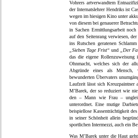
Vohrers artverwandtem Entnazifiz
der Internatslehrer Hendriks ist Ca
wegen im hiesigen Kino unter akku
von diesem bei genauerer Betrachtu
in Sachen Ermittlungsarbeit noc
auf den Seitenrang verwiesen, der 
ins Rutschen geratenen Schlamm d
„Sieben Tage Frist“
und
„Der Fal
das die eigene Rollenzuweisung 
Ohnmacht, welches sich der allu
Abgründe eines als Mensch, v
bewunderten Übervaters unumgängli
Laufzeit lässt sich Kreuzpaintner 
M’Barek, der so reduziert wie nie
den – Mann wie Frau – ungleich 
unterordnet. Eine mutige Darbiet
beispiellose Kassenträchtigkeit de
in seiner Schönheit allein begrün
sportlichen Intermezzi, auch ein B
Was M’Barek unter die Haut geht,