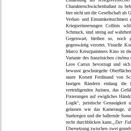
Charakterschwächenballast zu behä
hier nicht um die Gesellschaft als
Verlust- und Einsamkeitsschmerz 
Kriegserinnerungen Collinis schli
Schmuck, sind streng auf wahrheit
Gegenwart, bleiben so, noch gr
gegenwärtig verortet. Visuelle Ko
Marco Kreuzpaintners Kino ist die
Variante des französichen
cinéma 
Leos Carrax bevorzugt und sich 
bewusst geschniegelte Oberflächen
starre Korsett Ferdinand von S
fasrigen Rändern entlang die f
verteidigenden Juristen, das Gefü
Fixierungen auf ewigliches Händch
Logik“, juristische Genauigkei
gelassen wie das Kamerauge, da
Starkregen und die ballernde Sonne
recht durchblicken kann.
„Der Fall
Übersetzung zwischen zwei grundv