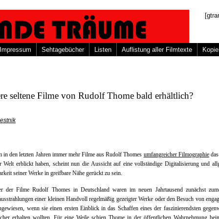
[gtra
Impressum
Sehtagebücher
Listen
Auflistung aller Filmtexte
Kopie
re seltene Filme von Rudolf Thome bald erhältlich?
estnik
 in den letzten Jahren immer mehr Filme aus Rudolf Thomes
umfangreicher Filmographie
das 
r Welt erblickt haben, scheint nun die Aussicht auf eine vollständige Digitalisierung und al
rkeit seiner Werke in greifbare Nähe gerückt zu sein.
er der Filme Rudolf Thomes in Deutschland waren im neuen Jahrtausend zunächst zume
usstrahlungen einer kleinen Handvoll regelmäßig gezeigter Werke oder den Besuch von engag
gewiesen, wenn sie einen ersten Einblick in das Schaffen eines der faszinierendsten gegen
cher erhalten wollten. Für eine Weile schien Thome in der öffentlichen Wahrnehmung bein