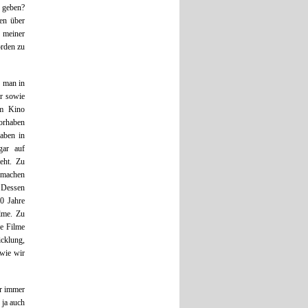
n geben?
en über
 meiner
orden zu
n man in
er sowie
im Kino
Vorhaben
haben in
gar auf
eht. Zu
emachen
. Dessen
50 Jahre
lme. Zu
re Filme
icklung,
 wie wir
er immer
 ja auch