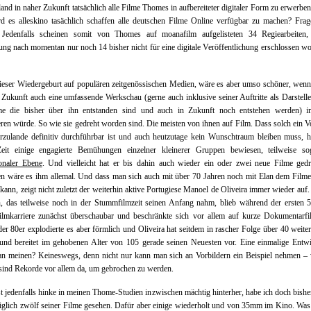
and in naher Zukunft tatsächlich alle Filme Thomes in aufbereiteter digitaler Form zu erwerbe
d es alleskino tasächlich schaffen alle deutschen Filme Online verfügbar zu machen? Frag
 Jedenfalls scheinen somit von Thomes auf moanafilm aufgelisteten 34 Regiearbeiten,
ng nach momentan nur noch 14 bisher nicht für eine digitale Veröffentlichung erschlossen w
eser Wiedergeburt auf populären zeitgenössischen Medien, wäre es aber umso schöner, wen
 Zukunft auch eine umfassende Werkschau (gerne auch inklusive seiner Auftritte als Darstell
me die bisher über ihn entstanden sind und auch in Zukunft noch entstehen werden) 
eren würde. So wie sie gedreht worden sind. Die meisten von ihnen auf Film. Dass solch ein 
rzulande definitiv durchführbar ist und auch heutzutage kein Wunschtraum bleiben muss, 
 Zeit einige engagierte Bemühungen einzelner kleinerer Gruppen bewiesen, teilweise so
ionaler Ebene
. Und vielleicht hat er bis dahin auch wieder ein oder zwei neue Filme gedr
n wäre es ihm allemal. Und dass man sich auch mit über 70 Jahren noch mit Elan dem Film
ann, zeigt nicht zuletzt der weiterhin aktive Portugiese Manoel de Oliveira immer wieder auf
, das teilweise noch in der Stummfilmzeit seinen Anfang nahm, blieb während der ersten 
Filmkarriere zunächst überschaubar und beschränkte sich vor allem auf kurze Dokumentarfi
er 80er explodierte es aber förmlich und Oliveira hat seitdem in rascher Folge über 40 weite
und bereitet im gehobenen Alter von 105 gerade seinen Neuesten vor. Eine einmalige Entw
an meinen? Keineswegs, denn nicht nur kann man sich an Vorbildern ein Beispiel nehmen –
sind Rekorde vor allem da, um gebrochen zu werden.
st jedenfalls hinke in meinen Thome-Studien inzwischen mächtig hinterher, habe ich doch bish
iglich zwölf seiner Filme gesehen. Dafür aber einige wiederholt und von 35mm im Kino. Was