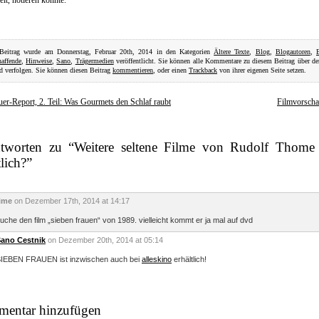
elt, notieren konnte.
 Beitrag wurde am Donnerstag, Februar 20th, 2014 in den Kategorien
Ältere Texte
,
Blog
,
Blogautoren
,
affende
,
Hinweise
,
Sano
,
Trägermedien
veröffentlicht. Sie können alle Kommentare zu diesem Beitrag über d
 verfolgen. Sie können diesen Beitrag
kommentieren
, oder einen
Trackback
von ihrer eigenen Seite setzen.
er-Report, 2. Teil: Was Gourmets den Schlaf raubt
Filmvorsch
tworten zu “Weitere seltene Filme von Rudolf Thome
tlich?”
ime
on Dezember 17th, 2014 at 14:17
uche den film „sieben frauen“ von 1989. vielleicht kommt er ja mal auf dvd
ano Cestnik
on Dezember 20th, 2014 at 05:14
IEBEN FRAUEN ist inzwischen auch bei
alleskino
erhältlich!
entar hinzufügen