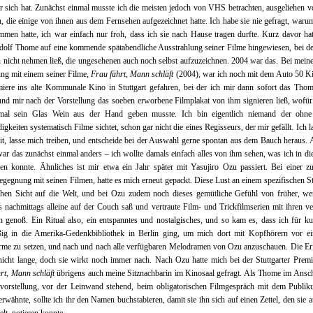
r sich hat. Zunächst einmal musste ich die meisten jedoch von VHS betrachten, ausgeliehen v
, die einige von ihnen aus dem Fernsehen aufgezeichnet hatte. Ich habe sie nie gefragt, warum
men hatte, ich war einfach nur froh, dass ich sie nach Hause tragen durfte. Kurz davor ha
olf Thome auf eine kommende spätabendliche Ausstrahlung seiner Filme hingewiesen, bei de
 nicht nehmen ließ, die ungesehenen auch noch selbst aufzuzeichnen. 2004 war das. Bei meine
ng mit einem seiner Filme,
Frau fährt, Mann schläft
(2004), war ich noch mit dem Auto 50 K
iere ins alte Kommunale Kino in Stuttgart gefahren, bei der ich mir dann sofort das Tho
und mir nach der Vorstellung das soeben erworbene Filmplakat von ihm signieren ließ, wofür
nmal sein Glas Wein aus der Hand geben musste. Ich bin eigentlich niemand der ohne
gkeiten systematisch Filme sichtet, schon gar nicht die eines Regisseurs, der mir gefällt. Ich l
eit, lasse mich treiben, und entscheide bei der Auswahl gerne spontan aus dem Bauch heraus. 
r das zunächst einmal anders – ich wollte damals einfach alles von ihm sehen, was ich in di
 konnte. Ähnliches ist mir etwa ein Jahr später mit Yasujiro Ozu passiert. Bei einer zu
gegnung mit seinen Filmen, hatte es mich erneut gepackt. Diese Lust an einem spezifischen Sti
schen Sicht auf die Welt, und bei Ozu zudem noch dieses gemütliche Gefühl von früher, w
 nachmittags alleine auf der Couch saß und vertraute Film- und Trickfilmserien mit ihren ve
 genoß. Ein Ritual also, ein entspanntes und nostalgisches, und so kam es, dass ich für ku
ßig in die Amerika-Gedenkbibliothek in Berlin ging, um mich dort mit Kopfhörern vor ei
rme zu setzen, und nach und nach alle verfügbaren Melodramen von Ozu anzuschauen. Die E
nicht lange, doch sie wirkt noch immer nach. Nach Ozu hatte mich bei der Stuttgarter Prem
rt, Mann schläft
übrigens auch meine Sitznachbarin im Kinosaal gefragt. Als Thome im Ansc
mvorstellung, vor der Leinwand stehend, beim obligatorischen Filmgespräch mit dem Publik
erwähnte, sollte ich ihr den Namen buchstabieren, damit sie ihn sich auf einen Zettel, den sie a