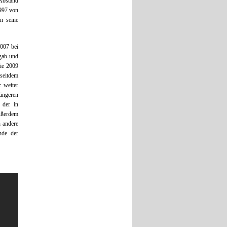
Abstand
1997 von
in seine
007 bei
gab und
die 2009
 seitdem
 weiter
üngeren
 der in
ußerdem
 andere
nde der