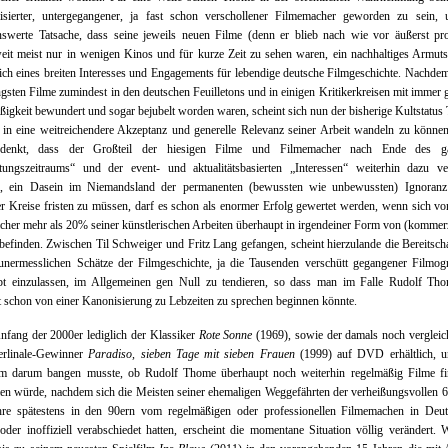
lisierter, untergegangener, ja fast schon verschollener Filmemacher geworden zu sein, 
nswerte Tatsache, dass seine jeweils neuen Filme (denn er blieb nach wie vor äußerst pro
it meist nur in wenigen Kinos und für kurze Zeit zu sehen waren, ein nachhaltiges Armut
lich eines breiten Interesses und Engagements für lebendige deutsche Filmgeschichte. Nachde
ngsten Filme zumindest in den deutschen Feuilletons und in einigen Kritikerkreisen mit immer 
igkeit bewundert und sogar bejubelt worden waren, scheint sich nun der bisherige Kultstatu
 in eine weitreichendere Akzeptanz und generelle Relevanz seiner Arbeit wandeln zu könne
denkt, dass der Großteil der hiesigen Filme und Filmemacher nach Ende des g
tungszeitraums“ und der event- und aktualitätsbasierten „Interessen“ weiterhin dazu v
n, ein Dasein im Niemandsland der permanenten (bewussten wie unbewussten) Ignoranz
er Kreise fristen zu müssen, darf es schon als enormer Erfolg gewertet werden, wenn sich v
her mehr als 20% seiner künstlerischen Arbeiten überhaupt in irgendeiner Form von (kommer
efinden. Zwischen Til Schweiger und Fritz Lang gefangen, scheint hierzulande die Bereitscha
unermesslichen Schätze der Filmgeschichte, ja die Tausenden verschütt gegangener Filmog
pt einzulassen, im Allgemeinen gen Null zu tendieren, so dass man im Falle Rudolf Th
ht schon von einer Kanonisierung zu Lebzeiten zu sprechen beginnen könnte.
fang der 2000er lediglich der Klassiker
Rote Sonne
(1969), sowie der damals noch vergleic
erlinale-Gewinner
Paradiso, sieben Tage mit sieben Frauen
(1999) auf DVD erhältlich, 
im darum bangen musste, ob Rudolf Thome überhaupt noch weiterhin regelmäßig Filme fin
n würde, nachdem sich die Meisten seiner ehemaligen Weggefährten der verheißungsvollen 6
hre spätestens in den 90ern vom regelmäßigen oder professionellen Filmemachen in Deut
l oder inoffiziell verabschiedet hatten, erscheint die momentane Situation völlig verändert.