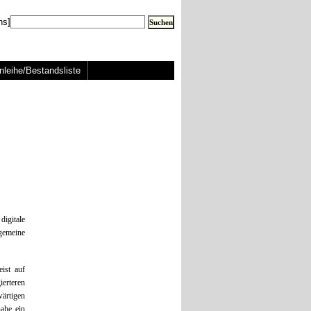
ns]
nleihe/Bestandsliste
digitale
lgemeine
ist auf
ierteren
wärtigen
ahe ein