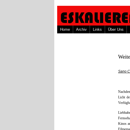
Home
Archiv
Links
Über Uns
Weite
Sano C
Nachdem
Licht de
Verfügba
Liebhab
Fernseha
Kinos an
Filmema