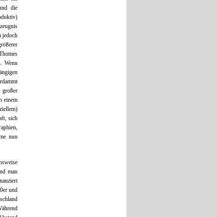
und die
duktiv)
szeugnis
m jedoch
größerer
s Thomes
n. Wenn
ängigen
erdammt
 großer
on einem
ziellem)
ft, sich
raphien,
ome nun
hsweise
und man
anziert
0er und
schland
 Während