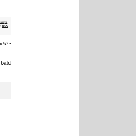
Essays
,
en
RSS
au #27
»
 bald