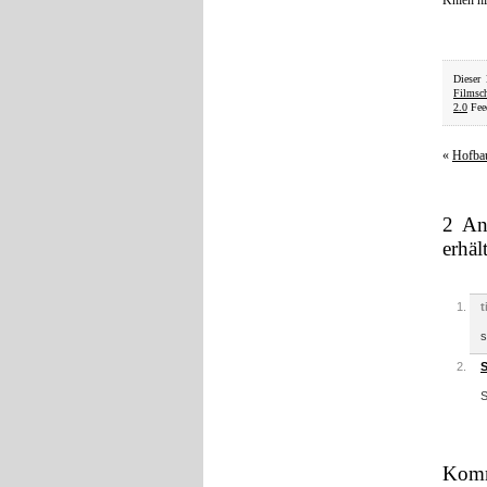
Knien hi
Dieser
Filmsch
2.0
Feed
«
Hofbau
2 An
erhäl
t
s
S
S
Komm