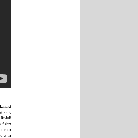
kündigt
eleitet,
 Rudolf
 auf dem
zu sehen
rd es in