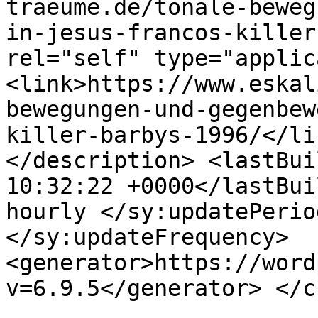
traeume.de/tonale-beweg
in-jesus-francos-killer
rel="self" type="applic
<link>https://www.eskal
bewegungen-und-gegenbew
killer-barbys-1996/</li
</description> <lastBui
10:32:22 +0000</lastBui
hourly </sy:updatePerio
</sy:updateFrequency> 
<generator>https://word
v=6.9.5</generator> </c