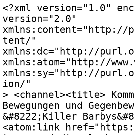
<?xml version="1.0" enc
version="2.0"

xmlns:content="http://p
tent/"

xmlns:dc="http://purl.o
xmlns:atom="http://www.
xmlns:sy="http://purl.o
ion/"

> <channel><title> Komm
Bewegungen und Gegenbew
&#8222;Killer Barbys&#8
<atom:link href="https: