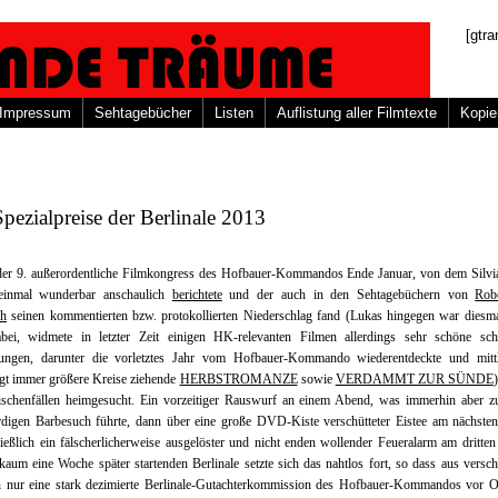
[gtra
Impressum
Sehtagebücher
Listen
Auflistung aller Filmtexte
Kopie
ezialpreise der Berlinale 2013
 der 9. außerordentliche Filmkongress des Hofbauer-Kommandos Ende Januar, von dem Silvia
einmal wunderbar anschaulich
berichtete
und der auch in den Sehtagebüchern von
Rob
ph
seinen kommentierten bzw. protokollierten Niederschlag fand (Lukas hingegen war diesma
abei, widmete in letzter Zeit einigen HK-relevanten Filmen allerdings sehr schöne schri
tungen, darunter die vorletztes Jahr vom Hofbauer-Kommando wiederentdeckte und mittl
gt immer größere Kreise ziehende
HERBSTROMANZE
sowie
VERDAMMT ZUR SÜNDE
schenfällen heimgesucht. Ein vorzeitiger Rauswurf an einem Abend, was immerhin aber z
digen Barbesuch führte, dann über eine große DVD-Kiste verschütteter Eistee am nächste
ießlich ein fälscherlicherweise ausgelöster und nicht enden wollender Feueralarm am dritte
kaum eine Woche später startenden Berlinale setzte sich das nahtlos fort, so dass aus versc
 nur eine stark dezimierte Berlinale-Gutachterkommission des Hofbauer-Kommandos vor Or