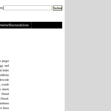
ns]
nleihe/Bestandsliste
 jüngst
ert
und
l leider
ftliche
erweile
), wurde
u einem
n Abend
n Abend.
hiedenen
t ihren