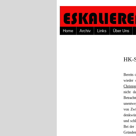
Home
Archiv
Links
Über Uns
HK-Sp
Bereits
wieder 
Christo
nicht d
Betrach
unentwe
von Zwi
denkwür
und schl
Bei der 
Gründen