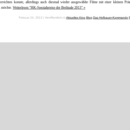
errichten konnte, allerdings auch diesmal wieder ausgewählte Filme mit einer kleinen Pr
n möchte.
Weiterlesen “HK-Spezialpreise der Berlinale 2013” »
Februar 24, 2013 | Veröffentlicht in
Aktuelles Kino
,
Blog
,
Das Hofbauer-Kommando
,