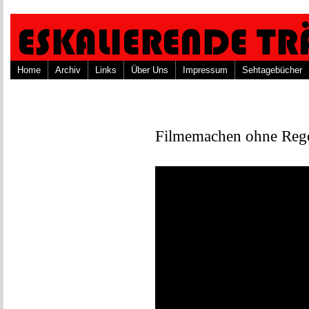
Home
Archiv
Links
Über Uns
Impressum
Sehtagebücher
Filmemachen ohne Rege