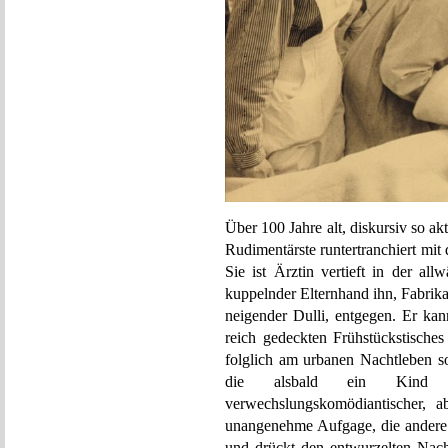
Über 100 Jahre alt, diskursiv so ak
Rudimentärste runtertranchiert mit 
Sie ist Ärztin vertieft in der a
kuppelnder Elternhand ihn, Fabrik
neigender Dulli, entgegen. Er ka
reich gedeckten Frühstückstisches
folglich am urbanen Nachtleben so
die alsbald ein Kind e
verwechslungskomödiantischer, ab
unangenehme Aufgage, die andere F
und drückt den entwurzelten Nac