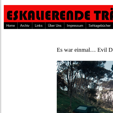
Home
Archiv
Links
Über Uns
Impressum
Sehtagebücher
Es war einmal… Evil D