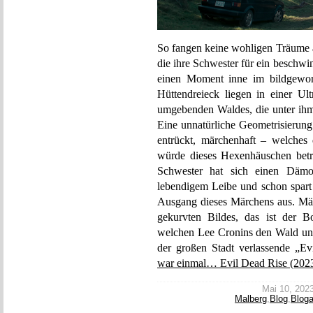
So fangen keine wohligen Träume an
die ihre Schwester für ein beschw
einen Moment inne im bildgewor
Hüttendreieck liegen in einer U
umgebenden Waldes, die unter ihm
Eine unnatürliche Geometrisierung d
entrückt, märchenhaft – welches
würde dieses Hexenhäuschen betre
Schwester hat sich einen Dämone
lebendigem Leibe und schon spart
Ausgang dieses Märchens aus. Märc
gekurvten Bildes, das ist der 
welchen Lee Cronins den Wald und
der großen Stadt verlassende „E
war einmal… Evil Dead Rise (202
Mai 10, 2023 
Malberg
,
Blog
,
Bloga