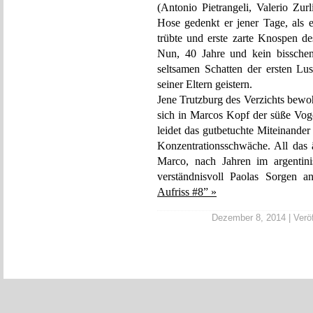
(Antonio Pietrangeli, Valerio Zur
Hose gedenkt er jener Tage, als 
trübte und erste zarte Knospen d
Nun, 40 Jahre und kein bisschen
seltsamen Schatten der ersten Lus
seiner Eltern geistern.
Jene Trutzburg des Verzichts bewoh
sich in Marcos Kopf der süße Voge
leidet das gutbetuchte Miteinande
Konzentrationsschwäche. All das ä
Marco, nach Jahren im argentini
verständnisvoll Paolas Sorgen 
Aufriss #8” »
Dezember 8, 2014 | Veröf