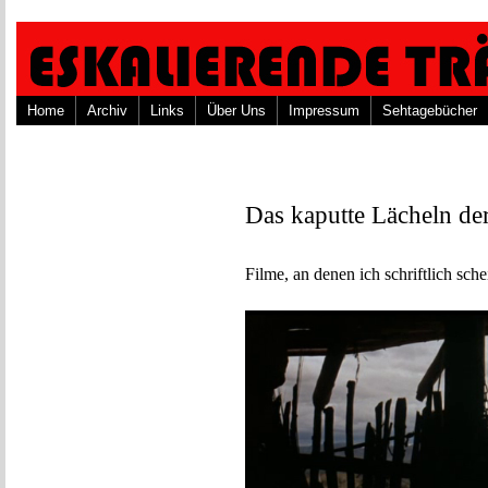
Home
Archiv
Links
Über Uns
Impressum
Sehtagebücher
Das kaputte Lächeln de
Filme, an denen ich schriftlich schei