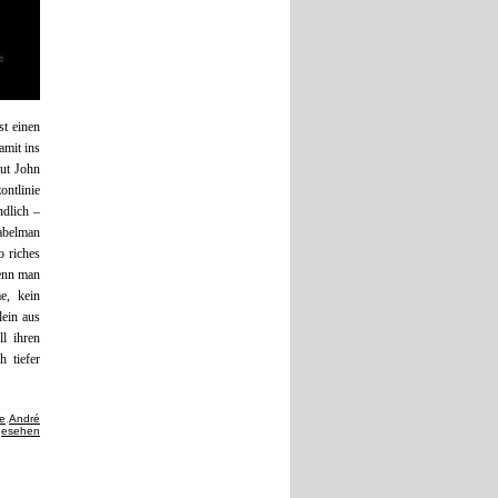
t einen
amit ins
aut John
ontlinie
ndlich –
Fabelman
o riches
Denn man
e, kein
lein aus
ll ihren
 tiefer
te
,
André
gesehen