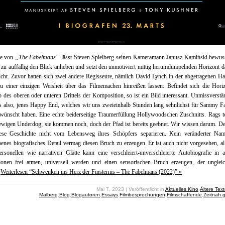
e von
„The Fabelmans“
lässt Steven Spielberg seinen Kameramann Janusz Kamiński bewuss
u auffällig den Blick anheben und setzt den unmotiviert mittig herumdümpelnden Horizont d
icht. Zuvor hatten sich zwei andere Regisseure, nämlich David Lynch in der abgetragenen H
u einer einzigen Weisheit über das Filmemachen hinreißen lassen: Befindet sich die Horiz
b des oberen oder unteren Drittels der Komposition, so ist ein Bild interessant. Unmissverstä
es also, jenes Happy End, welches wir uns zweieinhalb Stunden lang sehnlichst für Sammy 
wünscht haben. Eine echte beiderseitige Traumerfüllung Hollywoodschen Zuschnitts. Rags t
ewigen Underdog; sie kommen noch, doch der Pfad ist bereits geebnet. Wir wissen darum. 
ese Geschichte nicht vom Lebensweg ihres Schöpfers separieren. Kein veränderter Nam
enes biografisches Detail vermag diesen Bruch zu erzeugen. Er ist auch nicht vorgesehen, al
ersonellen wie narrativen Glätte kann eine verschleiert-unverschleierte Autobiografie in a
tionen frei atmen, universell werden und einen sensorischen Bruch erzeugen, der ungleich
.
Weiterlesen “Schwenken ins Herz der Finsternis – The Fabelmans (2022)” »
Mai 7, 2023 | Veröffentlicht in
Aktuelles Kino
,
Ältere Tex
Malberg
,
Blog
,
Blogautoren
,
Essays
,
Filmbesprechungen
,
Filmschaffende
,
Zeitnah 