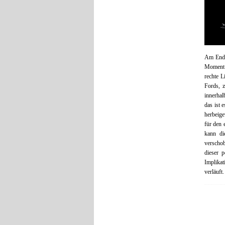
Am End
Moment z
rechte L
Fords, z
innerhal
das ist 
herbeige
für den 
kann di
verschob
dieser p
Implika
verläuft