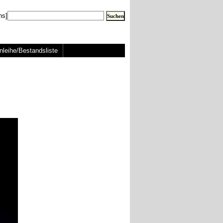
ns]
nleihe/Bestandsliste