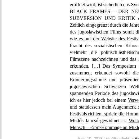
eröffnet wird, ist sicherlich das
BLACK FRAMES – DER NE
SUBVERSION UND KRITIK der 
Zeitlich eingegrenzt durch die Jahr
des jugoslawischen Films somit di
wie es auf der Website des Festiva
Pracht des sozialistischen Kin
vielmehr die politisch-ästhetis
Filmszene nachzeichnen und das 
erkunden. […] Das Symposium fü
zusammen, erkundet sowohl die 
Erinnerungsräume und präsentie
jugoslawischen Schwarzen Wel
spannenden Periode des jugoslawi
ich es hier jedoch bei einem
Verw
und stattdessen mein Augenmerk 
Festivals richten, sprich: die Hom
Miklós Jancsó gewidmet ist.
Weit
Mensch – </br>Hommage an Miklós