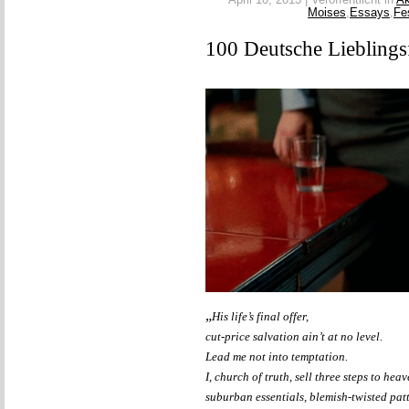
April 10, 2013 | Veröffentlicht in
Ak
Moises
,
Essays
,
Fe
100 Deutsche Lieblings
„
His life’s final offer,
cut-price salvation ain’t at no level.
Lead me not into temptation.
I, church of truth, sell three steps to heav
suburban essentials, blemish-twisted patt