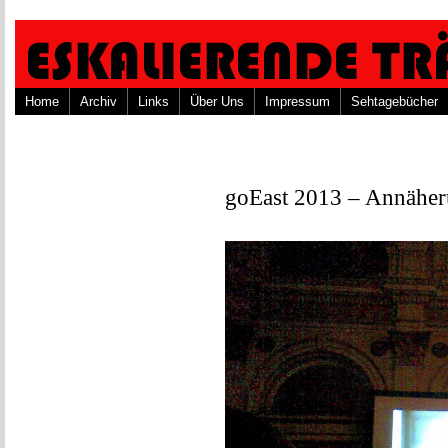
Home
Archiv
Links
Über Uns
Impressum
Sehtagebücher
goEast 2013 – Annäher