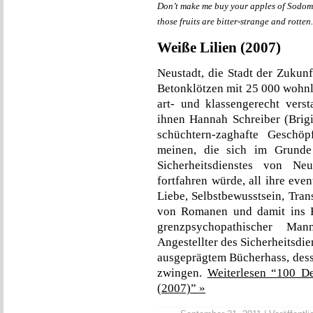
Don’t make me buy your apples of Sodom
those fruits are bitter-strange and rotten
Weiße Lilien (2007)
Neustadt, die Stadt der Zuku
Betonklötzen mit 25 000 wohn
art- und klassengerecht vers
ihnen Hannah Schreiber (Brigit
schüchtern-zaghafte Gesch
meinen, die sich im Grunde 
Sicherheitsdienstes von Ne
fortfahren würde, all ihre eve
Liebe, Selbstbewusstsein, Tra
von Romanen und damit ins Fi
grenzpsychopathischer Man
Angestellter des Sicherheitsdi
ausgeprägtem Bücherhass, des
zwingen.
Weiterlesen “100 De
(2007)” »