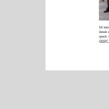
Ich mus
damals s
sprach. 
(2010)” 