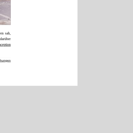
en sah,
 darüber
nception
chungen