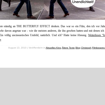
ste ständig an THE BUTTERFLY EFFECT denken. Das war so ein Film, den ich vor Jahr
ehr davon angetan war – wie die meisten anderen, die ihn gesehen hatten und mit denen ich
Ein völlig uncineastisches Umfeld, natürlich. Und ich? Hatte keine Ahnung.
Weiterlesen “I
»
August 13, 2010 | Veröffentlicht in
Aktuelles Kino
,
Ältere Texte
,
Blog
,
Christoph
,
Filmbespre