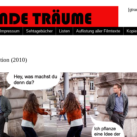
[gtra
Impressum
Sehtagebücher
Listen
Auflistung aller Filmtexte
Kopie
tion (2010)