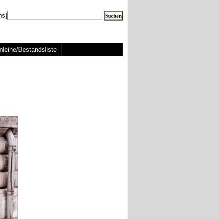
ns]
nleihe/Bestandsliste