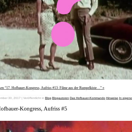
sen “17. Hofbauer-Kongress, Aufriss #13: Filme aus der Rumpelkiste…” »
mber 30, 2017 | Veröffentlicht in
Blog
,
Blogautoren
,
Das Hofbauer-Kommando
,
Hinweise
,
In eigen
ofbauer-Kongress, Aufriss #5