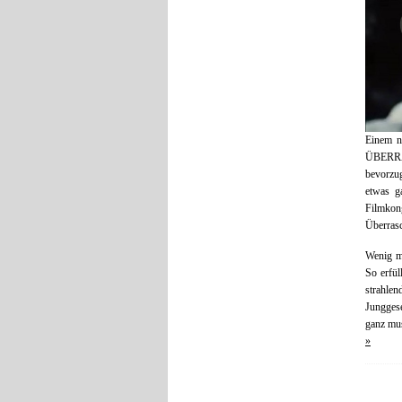
Einem n
ÜBERRAS
bevorzug
etwas g
Filmkon
Überrasc
Wenig me
So erfül
strahle
Jungges
ganz mus
»