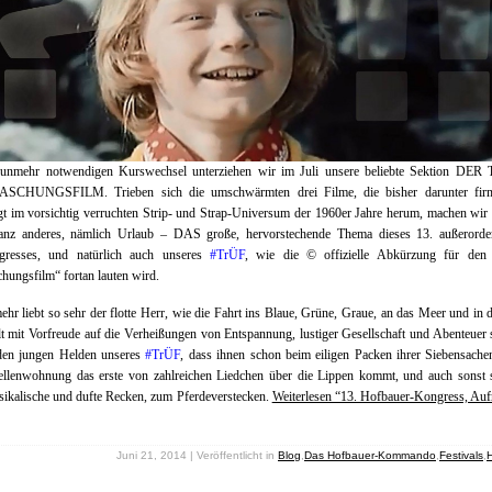
unmehr notwendigen Kurswechsel unterziehen wir im Juli unsere beliebte Sektion DER
CHUNGSFILM. Trieben sich die umschwärmten drei Filme, die bisher darunter firm
t im vorsichtig verruchten Strip- und Strap-Universum der 1960er Jahre herum, machen wir
anz anderes, nämlich Urlaub – DAS große, hervorstechende Thema dieses 13. außerorden
gresses, und natürlich auch unseres ‪
#‎TrÜF
‬, wie die © offizielle Abkürzung für den „
hungsfilm“ fortan lauten wird.
hr liebt so sehr der flotte Herr, wie die Fahrt ins Blaue, Grüne, Graue, an das Meer und in 
lt mit Vorfreude auf die Verheißungen von Entspannung, lustiger Gesellschaft und Abenteuer 
nden jungen Helden unseres
#TrÜF
, dass ihnen schon beim eiligen Packen ihrer Siebensache
ellenwohnung das erste von zahlreichen Liedchen über die Lippen kommt, und auch sonst s
ikalische und dufte Recken, zum Pferdeverstecken.
Weiterlesen “13. Hofbauer-Kongress, Auf
Juni 21, 2014 | Veröffentlicht in
Blog
,
Das Hofbauer-Kommando
,
Festivals
,