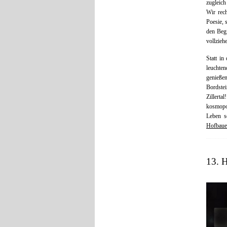
zugleich
Wir rech
Poesie, 
den Begi
vollzieh
Statt i
leuchte
genieße
Bordste
Zillerta
kosmopo
Leben s
Hofbaue
13. H