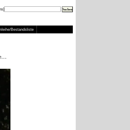
ns]
nleihe/Bestandsliste
te…