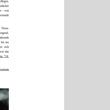
pflegen.
ümlicher
te – von
erstunde
u Neon-
eigend-
ahrende
bis ins
der sich
wie das
sen “14.
Festivals