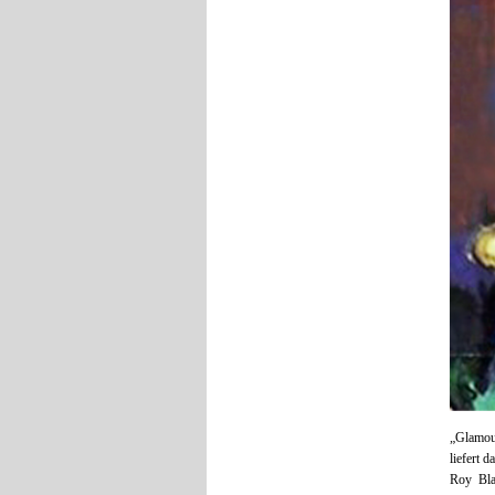
„Glamou
liefert 
Roy Bla