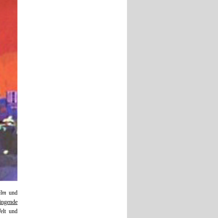
ilm
und
ingende
elt und