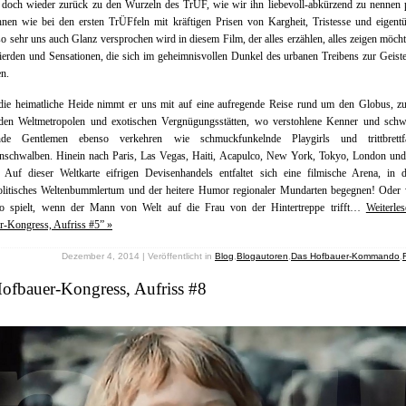
 doch wieder zurück zu den Wurzeln des TrÜF, wie wir ihn liebevoll-abkürzend zu nennen 
nen wie bei den ersten TrÜFfeln mit kräftigen Prisen von Kargheit, Tristesse und eigent
so sehr uns auch Glanz versprochen wird in diesem Film, der alles erzählen, alles zeigen möch
erden und Sensationen, die sich im geheimnisvollen Dunkel des urbanen Treibens zur Geist
en.
n die heimatliche Heide nimmt er uns mit auf eine aufregende Reise rund um den Globus, z
nden Weltmetropolen und exotischen Vergnügungsstätten, wo verstohlene Kenner und schw
nde Gentlemen ebenso verkehren wie schmuckfunkelnde Playgirls und trittbrettf
inschwalben. Hinein nach Paris, Las Vegas, Haiti, Acapulco, New York, Tokyo, London und 
l! Auf dieser Weltkarte eifrigen Devisenhandels entfaltet sich eine filmische Arena, in 
litisches Weltenbummlertum und der heitere Humor regionaler Mundarten begegnen! Oder 
o spielt, wenn der Mann von Welt auf die Frau von der Hintertreppe trifft…
Weiterle
r-Kongress, Aufriss #5” »
Dezember 4, 2014 | Veröffentlicht in
Blog
,
Blogautoren
,
Das Hofbauer-Kommando
,
ofbauer-Kongress, Aufriss #8