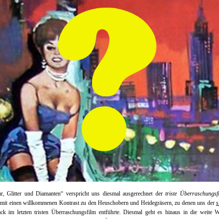
r, Glitter und Diamanten“ verspricht uns diesmal ausgerechnet der
triste Überraschungsf
damit einen willkommenen Kontrast zu den Heuschobern und Heidegräsern, zu denen uns der
s
ck im letzten tristen Überraschungsfilm entführte. Diesmal geht es hinaus in die weite W