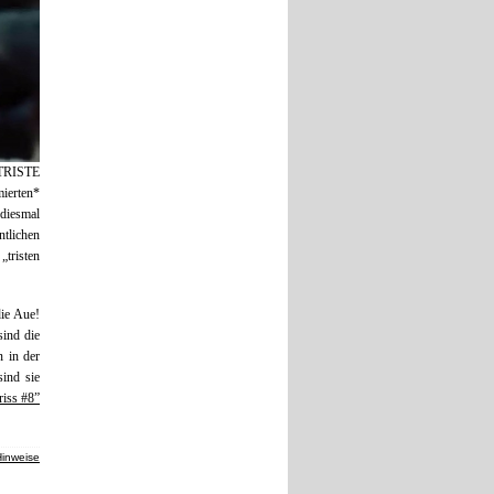
 TRISTE
ierten*
 diesmal
tlichen
tristen
die Aue!
sind die
n in der
ind sie
riss #8”
Hinweise