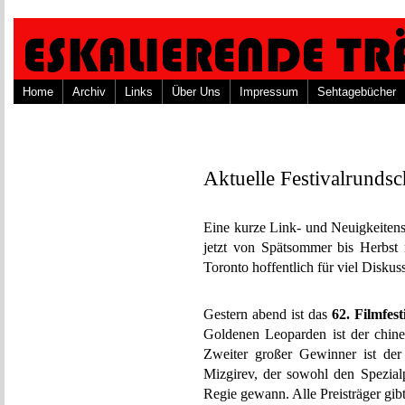
Home
Archiv
Links
Über Uns
Impressum
Sehtagebücher
Aktuelle Festivalrunds
Eine kurze Link- und Neuigkeiten
jetzt von Spätsommer bis Herbst
Toronto hoffentlich für viel Diskus
Gestern abend ist das
62. Filmfes
Goldenen Leoparden ist der chin
Zweiter großer Gewinner ist der
Mizgirev, der sowohl den Spezialp
Regie gewann. Alle Preisträger gibt