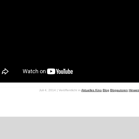
Juli 4, 2014 | Veröffentlicht in
Aktuelles Kino
,
Blog
,
Blogautoren
,
Hinwei