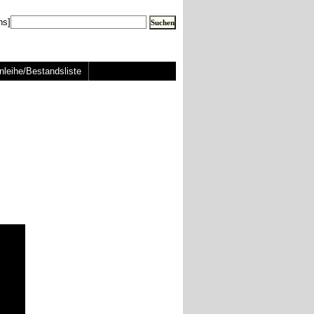
ns]
nleihe/Bestandsliste