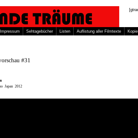
[gtra
Impressum
Sehtagebücher
Listen
Auflistung aller Filmtexte
Kopie
vorschau #31
lm
no Japan 2012