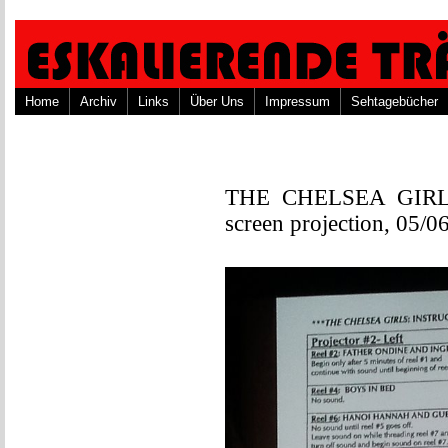
Home
Archiv
Links
Über Uns
Impressum
Sehtagebücher
THE CHELSEA GIRLS –
screen projection, 05/0