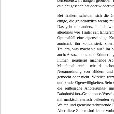
bemerkenswert hängen geblieben is
es nicht gesehen hat oder wieder v
Bei Trailern scheiden sich die Ge
einige, die grundsätzlich wenig 
Das geht mir anders, ähnlich wi
allerdings wie Trailer seit länger
Optimalfall eine eigenständige Ku
annimmt, ihn kondensiert, zitier
Trailern, was macht sie aus? Im b
auch: Assoziations- und Erinnerun
Filmen, neugierig machende Ap
Manchmal reicht mir da schon
Neuanordnung von Bildern und 
gemocht oder nicht. Wirklich reiz
und krude Eigenwilligkeiten. Sehr s
die reißerische Anpreisungs- un
Bahnhofskino-/Grindhouse-Vorschau
mit marktschreierisch bellenden S
Welten und grenzüberschreitende 
Aber diese Zeiten sind leider vor