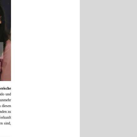
ßerische
cido und
 nunmehr
n diesen
nden zu
Herkunft
en sind,