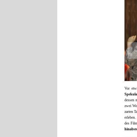
Vor et
Spekula
dessen 
zwei Woc
zarten T
erleben.
des Film
hinabst