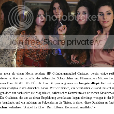
was mehr als einem Monat
sonderte
HK-Gründungsmitglied Christoph bereits einige
rei
tionen
ab über das Schaffen des italienischen Schauspielers und Filmemachers Michele Pla
neuen Film ENGEL DES BÖSEN. Das mit Spannung erwartete
Gangster-Biopic
läuft seit
hen erfolglos in den deutschen Kinos. Wir wir meinen, ein betrüblicher Zustand, besteht i
agen doch nur noch selten die Möglichkeit,
italienisches Genrekino
auf deutschen Kinoleinwä
 Die Qualitäten, die uns zu dieser Empfehlung veranlassen, liegen allerdings weniger in der 
s begründet und wir möchten im Folgenden in die Tiefen, in denen diese Qualitäten zu find
echen
.
Weiterlesen “Aktuell im Kino – Das Hofbauer-Kommando empfiehlt:” »