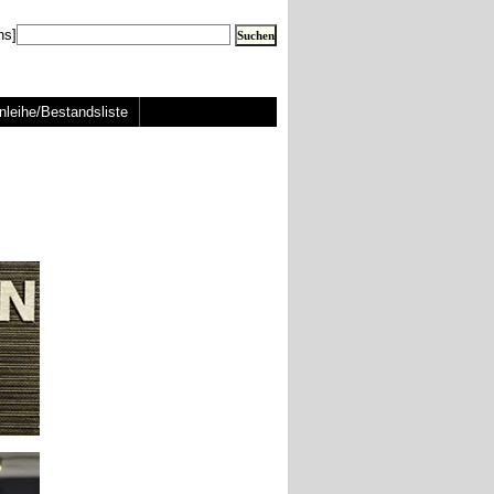
ns]
nleihe/Bestandsliste