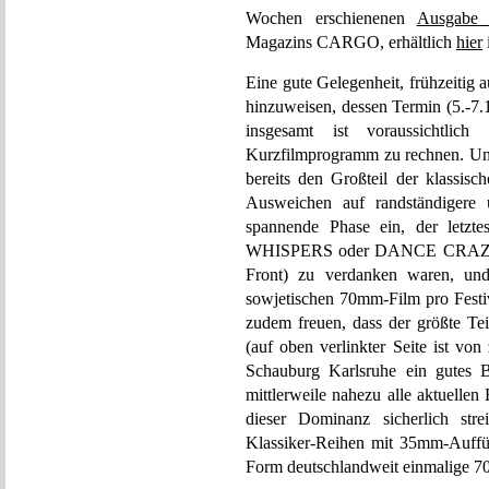
Wochen erschienenen
Ausgabe
Magazins CARGO, erhältlich
hier
Eine gute Gelegenheit, frühzeitig 
hinzuweisen, dessen Termin (5.-7.1
insgesamt ist voraussichtli
Kurzfilmprogramm zu rechnen. Und
bereits den Großteil der klassis
Ausweichen auf randständigere 
spannende Phase ein, der letz
WHISPERS oder DANCE CRAZE
Front) zu verdanken waren, und 
sowjetischen 70mm-Film pro Festiv
zudem freuen, dass der größte Tei
(auf oben verlinkter Seite ist vo
Schauburg Karlsruhe ein gutes B
mittlerweile nahezu alle aktuellen
dieser Dominanz sicherlich str
Klassiker-Reihen mit 35mm-Auffüh
Form deutschlandweit einmalige 7