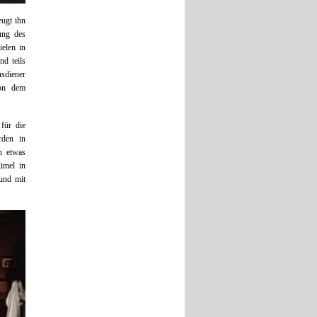
eugt ihn
ung des
elen in
d teils
sdiener
von dem
für die
rden in
n etwas
ümel in
und mit