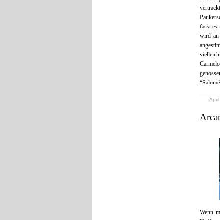
vertrac
Paukersc
fasst es
wird an
angesti
vielleic
Carmelo
genosse
“Salomé
April
Arca
Wenn man