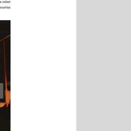
n seiner
assavius