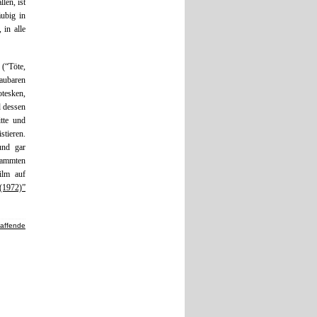
len, ist
ubig in
 in alle
(“Töte,
aubaren
otesken,
 dessen
tte und
stieren.
und gar
flammten
ilm auf
 (1972)”
haffende