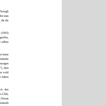
„Through
den man
 die die
 (1943)
greifen,
n selben
st keine
Vielmehr
zusagen
u“), dem
der wohl
n haben
 in den
us-Club,
 (Susan
 Ankunft