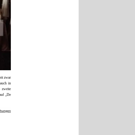
eit zwar
auch in
 zweite
auf „De
chungen