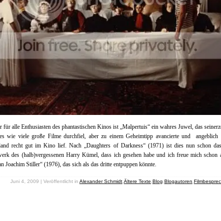
r für alle Enthusiasten des phantastischen Kinos ist „Malpertuis“ ein wahres Juwel, das seinerz
es wie viele große Filme durchfiel, aber zu einem Geheimtipp avancierte und angeblich 
land recht gut im Kino lief. Nach „Daughters of Darkness“ (1971) ist dies nun schon das
werk des (halb)vergessenen Harry Kümel, dass ich gesehen habe und ich freue mich schon 
n Joachim Stiller“ (1976), das sich als das dritte entpuppen könnte.
Juni 4, 2009 | Veröffentlicht in
Alexander Schmidt
,
Ältere Texte
,
Blog
,
Blogautoren
,
Filmbespre