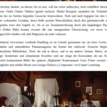
chrecken darüber, an diesem Ort zu sein, will Jan sofort aufbrechen, doch schließlich überz
derer Onkel Charles Dideloo (genial neckisch: Michel Bouquet) zumindest der Verkünd
nts des im Sterben liegenden Cassavius beizuwohnen. Nach und nach begegnet Jan den vi
uis wohnenden Gestalten, deren bloße profane Menschlichkeit durch ihre geheimnisvolle un
tgenden Aura eher fraglich ist. Als es zur Testamentverlesung durch den langbärtigen Hau
tt (Walter Rilla) kommt, erwartet alle eine unangenehme Überraschung: wer etwas 
tigen Erbe erhalten will, darf Malpertuis nie mehr verlassen…
ehmend verworrener werdende Handlung ist im Grunde genommen nur ein loses Gerüst 
haften und unheimlichen Phantasmagorien die Kümel hier entfesselt: Erotische Begie
rleuchteten Bibliotheken, Türen die mal in dieses, mal in ein anderes Zimmer führen, ei
riger Taxidermist und schmelzende Kruzifixe sind nur einige der Kuriositäten die uns K
chön komponierten Bilder des späteren „Highlander“-Kameramanns Gerry Fisher vorsetzt 
nglicher und subtiler Musik von Georges Delerue („L’important c’est d’aimer“) unterlegt.