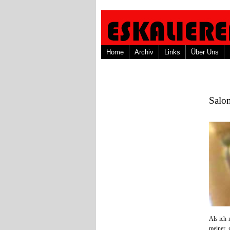
Home
Archiv
Links
Über Uns
Salo
Als ich 
meiner 