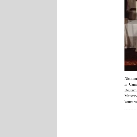
Nicht nu
in Cann
Deutsch
Meister
komst va