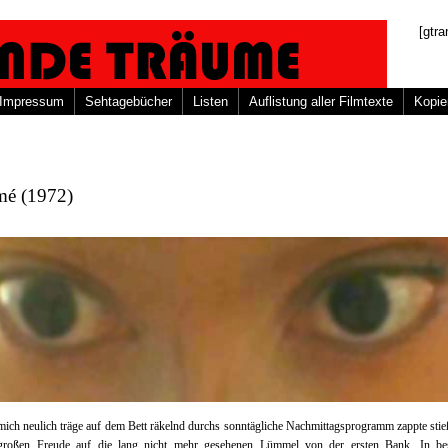
[gtra
Impressum
Sehtagebücher
Listen
Auflistung aller Filmtexte
Kopie
mé (1972)
mich neulich träge auf dem Bett räkelnd durchs sonntägliche Nachmittagsprogramm zappte stie
großen Freude auf die lang nicht mehr gesehenen Lümmel von der ersten Bank. In be