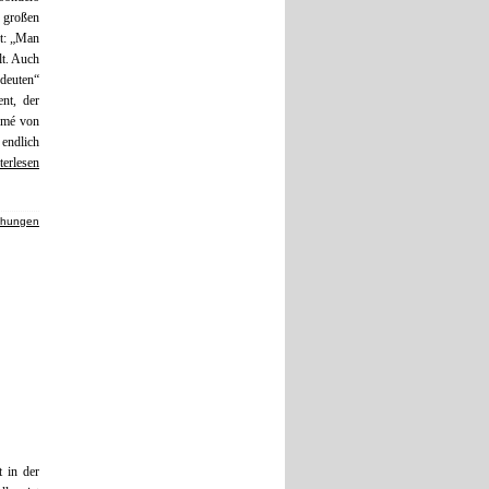
 großen
et: „Man
lt. Auch
deuten“
nt, der
lomé von
endlich
terlesen
chungen
t in der