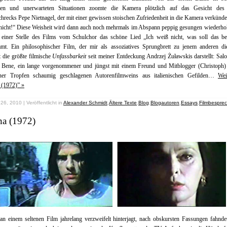
kten und unerwarteten Situationen zoomte die Kamera plötzlich auf das Gesicht des
hrecks Pepe Nietnagel, der mit einer gewissen stoischen Zufriedenheit in die Kamera verkünd
 nicht!“ Diese Weisheit wird dann auch noch mehrmals im Abspann peppig gesungen wiederho
 einer Stelle des Films vom Schulchor das schöne Lied „Ich weiß nicht, was soll das be
mmt. Ein philosophischer Film, der mir als assoziatives Sprungbrett zu jenem anderen die
ht die größte filmische
Unfassbarkeit
seit meiner Entdeckung Andrzej Żuławskis darstellt: Sa
 Bene, ein lange vorgenommener und jüngst mit einem Freund und Mitblogger (Christoph) 
ner Tropfen schaumig geschlagenen Autorenfilmweins aus italienischen Gefilden…
Wei
 (1972)” »
 26, 2010 | Veröffentlicht in
Alexander Schmidt
,
Ältere Texte
,
Blog
,
Blogautoren
,
Essays
,
Filmbespre
na (1972)
 einem seltenen Film jahrelang verzweifelt hinterjagt, nach obskursten Fassungen fahnde