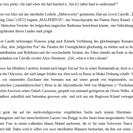
s very pretty‘ she said when she had finished it, ‚but it’s rather hard to understand!'“
em von Alice auf das rätselhafte Gedicht „Jabberwocky“ gemünzten Zitat aus Lewis Carrolls 
king Glass“ (1872) beginnt „MALPERTUIS“, das Wunschprojekt des Flamen Harry Kümel, 
 filmischen Vertreter des belgischen magischen Realismus bezeichnen könnte, eine Stilrichtung
gsliteratur dieses Landes stark prägte.
ie Carolls tiefsinnigen Nonsens prägt auch Kümels Verfilmung des gleichnamigen Romans
 Ray, dem „belgischen Poe“ das Paradox der Unmöglichkeit gleichzeitig zu erleben und zu be
ttelbarkiet und Reflektion und die verschachtelte Struktur des Films mündet am Ende in de
edanken wie Carrolls zweites Alice-Abenteuer: „Life, what is it but a dream?
ose Jan (Mathieu Carrière), kommt nach langer Zeit auf See in seiner Heimatstadt an, doch es i
 des Odysseus, der nach langer Irrfahrt nur eben noch zu Hause in Ithaka Ordnung schafft. 
en wir staunenden Zuschauer den Seemann nun auf seiner gerade erst beginnenden, so
utischen („traumfahrerischen“) Reise in die labyrinthische Welt von Malpertuis (=“Fuchsba
chen Anwesen seines Onkels Cassavius, gespielt von niemand geringerem als Orson Welles, 
äußerst unleidlich und betrunken gewesen sein und sich nur mit Regisseur Kümel vertrage
t gerät Jan auf der merkwürdigerweise vergeblichen Suche nach seinem Elternhaus
hangenen und fast menschenleeren Gassen von Brügge in den bizarr-bunt ausgestatteten Ven
einer Frau in einem wallenden blauen Mantel nachrennt, die er für seine Schwester Nancy
e) hält. Dabei wird er selbst von zwei rätselhaften Männern beobachtet, die ihm seit seiner