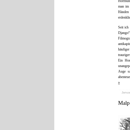
Hoffnung
man im 
Händen h
erdenkli
Seit ic
Django!
Filmogra
antikap
häufige
traurige
Ein Hor
unangepa
Auge sa
abenteu
»
Januar
Malpe