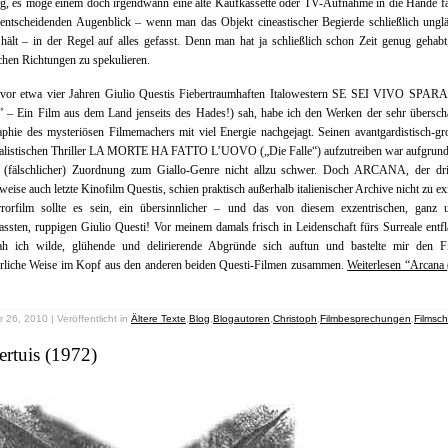
, es möge einem doch irgendwann eine alte Kaufkassette oder TV-Aufnahme in die Hände fal
entscheidenden Augenblick – wenn man das Objekt cineastischer Begierde schließlich unglä
ält – in der Regel auf alles gefasst. Denn man hat ja schließlich schon Zeit genug gehabt,
chen Richtungen zu spekulieren.
h vor etwa vier Jahren Giulio Questis Fiebertraumhaften Italowestern SE SEI VIVO SPARA 
” – Ein Film aus dem Land jenseits des Hades!) sah, habe ich den Werken der sehr übersch
phie des mysteriösen Filmemachers mit viel Energie nachgejagt. Seinen avantgardistisch-gr
italistischen Thriller LA MORTE HA FATTO L’UOVO („Die Falle“) aufzutreiben war aufgrund
r (fälschlicher) Zuordnung zum Giallo-Genre nicht allzu schwer. Doch ARCANA, der dri
rweise auch letzte Kinofilm Questis, schien praktisch außerhalb italienischer Archive nicht zu exi
rorfilm sollte es sein, ein übersinnlicher – und das von diesem exzentrischen, ganz 
ssten, ruppigen Giulio Questi! Vor meinem damals frisch in Leidenschaft fürs Surreale ent
h ich wilde, glühende und delirierende Abgründe sich auftun und bastelte mir den F
erliche Weise im Kopf aus den anderen beiden Questi-Filmen zusammen.
Weiterlesen “Arcana
 26, 2010 | Veröffentlicht in
Ältere Texte
,
Blog
,
Blogautoren
,
Christoph
,
Filmbesprechungen
,
Filmsc
rtuis (1972)