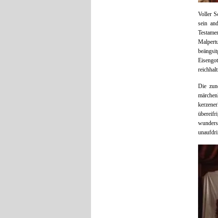
Voller S
sein an
Testame
Malpert
beängsi
Eisengo
reichhal
Die zun
märchen
kerzene
übereif
wunders
unaufdri