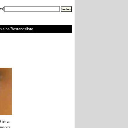
ns]
nleihe/Bestandsliste
ß ich zu
sonders