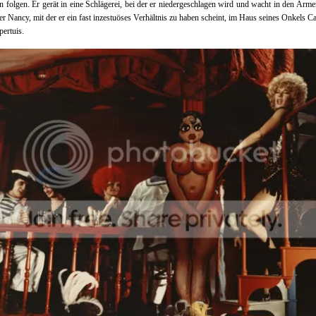
 folgen. Er gerät in eine Schlägerei, bei der er niedergeschlagen wird und wacht in den Arme
r Nancy, mit der er ein fast inzestuöses Verhältnis zu haben scheint, im Haus seines Onkels C
pertuis.