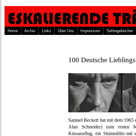
Home
Archiv
Links
Über Uns
Impressum
Sehtagebücher
100 Deutsche Lieblings
Samuel Beckett hat mit dem 1965 er
Alan Schneider) zum ersten M
Kinoausflug, ein Stummfilm mit e