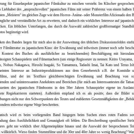
rung für Einzelaspekte japanischer Filmkultur zu mischen versteht. Im Klischee gesprochen,
 Liebhaber des „anspruchsvollen“ japanischen Films mit seiner Präferenz von einem halben
ten „Meistern“ im gleichen Zuge wie dem Horror- Anime- oder Monsterfilm Aficionado den B
ngliche und verständliche Art zu erweitern, und dadurch ein wirkliches Interesse auf japanisc
ken. Ein löbliches Unterfangen, das durch die Auswahl zahlreicher großformatiger Standbi
tos begünstigt wird.
ken des Bandes liegen für mich also in der Ausweitung des üblichen Diskussionsfeldes einf
er Filmliteratur zu japanischem Kino: der Erwähnung und teilweisen (immer noch sehr besch
 Kontext des Buches als ausführlicher zu bezeichnenden) Beschäftigung mit hierzulan
ässigten Schauspielern und Filmemachern (um einige Regisseure zu nennen: Kiriro Urayama,
, Nobuo Nakagawa, Hiroshi Inagaki, So Yamamura, Tadashi Imai, Tai Kato und Teruo Ish
meinten Interesse an Industrieproduktionen aus dem Genrebereich z.B. der Komödie 
films, und der im Textfluss gleichberechtigten Erwähnung und Beachtung von sc
enden und uninteressanten Anekdoten und Bereichen (für mich am Interessantesten die Tatsa
zeiten des japanischen Filmbooms in den 50er Jahren Schauspieler eigene im Ausland
tete Regiekarrieren starteten). Außerdem empfand ich es als positiv, dass die Bilder u
bungen nicht nur den Schwerpunkten des Textes und etablierten Gesetzmäßigkeiten der „Bebi
sondern teilweise eigene Wege beschreiten.
atisch wird es beim vorliegenden Band hingegen beim Suchen eines roten Fadens so
ndung dass Ausführlichkeit und Genauigkeit oft fehlen. Die Beschreibung spezifischer Str
res geht nie wirklich über Allgemeinplätze hinaus und die Auswahl der besprochenen Teil
t willkürlich. Wieso finden Stummfilme und die 30er und 40er Jahre so wenig Beachtung? Wa