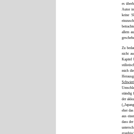
es überh
Autor in
keine S
einzusc
betracht
allem au
gescheh
Zu bedau
nicht au
Kapitel 
stilisti
mich die
Herausg
Schwier
Umschlag
ständig 
der akku
(„Japang
eher das
aus eine
dass der
untersc
graphisc