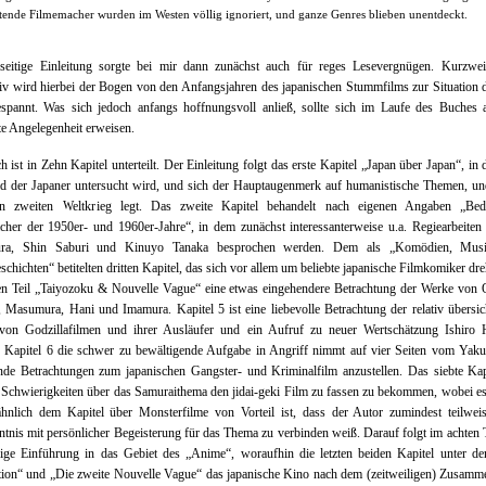
tende Filmemacher wurden im Westen völlig ignoriert, und ganze Genres blieben unentdeckt.
rseitige Einleitung sorgte bei mir dann zunächst auch für reges Lesevergnügen. Kurzwei
iv wird hierbei der Bogen von den Anfangsjahren des japanischen Stummfilms zur Situation 
espannt. Was sich jedoch anfangs hoffnungsvoll anließ, sollte sich im Laufe des Buches a
e Angelegenheit erweisen.
 ist in Zehn Kapitel unterteilt. Der Einleitung folgt das erste Kapitel „Japan über Japan“, in
ld der Japaner untersucht wird, und sich der Hauptaugenmerk auf humanistische Themen, u
n zweiten Weltkrieg legt. Das zweite Kapitel behandelt nach eigenen Angaben „Bed
her der 1950er- und 1960er-Jahre“, in dem zunächst interessanterweise u.a. Regiearbeite
ra, Shin Saburi und Kinuyo Tanaka besprochen werden. Dem als „Komödien, Mus
schichten“ betitelten dritten Kapitel, das sich vor allem um beliebte japanische Filmkomiker dreh
ten Teil „Taiyozoku & Nouvelle Vague“ eine etwas eingehendere Betrachtung der Werke von 
 Masumura, Hani und Imamura. Kapitel 5 ist eine liebevolle Betrachtung der relativ übersic
von Godzillafilmen und ihrer Ausläufer und ein Aufruf zu neuer Wertschätzung Ishiro 
 Kapitel 6 die schwer zu bewältigende Aufgabe in Angriff nimmt auf vier Seiten vom Yaku
de Betrachtungen zum japanischen Gangster- und Kriminalfilm anzustellen. Das siebte Kap
 Schwierigkeiten über das Samuraithema den jidai-geki Film zu fassen zu bekommen, wobei es
ähnlich dem Kapitel über Monsterfilme von Vorteil ist, dass der Autor zumindest teilweis
tnis mit persönlicher Begeisterung für das Thema zu verbinden weiß. Darauf folgt im achten T
ige Einführung in das Gebiet des „Anime“, woraufhin die letzten beiden Kapitel unter de
tion“ und „Die zweite Nouvelle Vague“ das japanische Kino nach dem (zeitweiligen) Zusamm