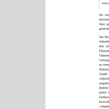
bedeu
Die vie
informat
Jahre g
gemischt
Das Buch
Selbstbi
über de
Filmemac
Yamamu
Liebesge
im vier
Shinoda,
Anzahl 
während
ausgehen
ähnliche
jedoch 
Sachkenn
kurzweil
„Adapta