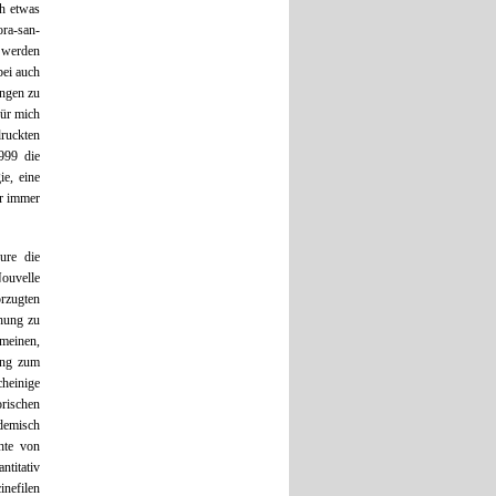
ch etwas
ora-san-
 werden
bei auch
angen zu
für mich
ruckten
1999 die
e, eine
er immer
ure die
Nouvelle
rzugten
chung zu
emeinen,
ang zum
heinige
orischen
demisch
chte von
titativ
inefilen