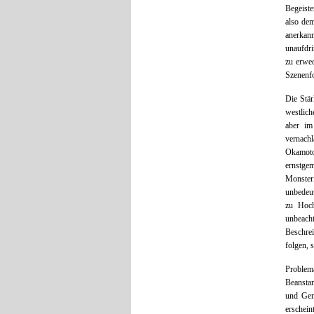
Begeiste
also dem
anerkann
unaufdri
zu erwec
Szenenfo
Die Stär
westlich
aber im
vernachl
Okamoto
ernstge
Monster
unbedeut
zu Hoch
unbeach
Beschrei
folgen, 
Problem
Beansta
und Gen
erschein