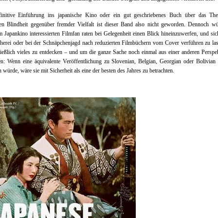
finitive Einführung ins japanische Kino oder ein gut geschriebenes Buch über das Th
hen Blindheit gegenüber fremder Vielfalt ist dieser Band also nicht geworden. Dennoch wü
 Japankino interessierten Filmfan raten bei Gelegenheit einen Blick hineinzuwerfen, und sic
herei oder bei der Schnäpchenjagd nach reduzierten Filmbüchern vom Cover verführen zu la
ließlich vieles zu entdecken – und um die ganze Sache noch einmal aus einer anderen Perspe
en: Wenn eine äquivalente Veröffentlichung zu Slovenian, Belgian, Georgian oder Bolivia
n würde, wäre sie mit Sicherheit als eine der besten des Jahres zu betrachten.