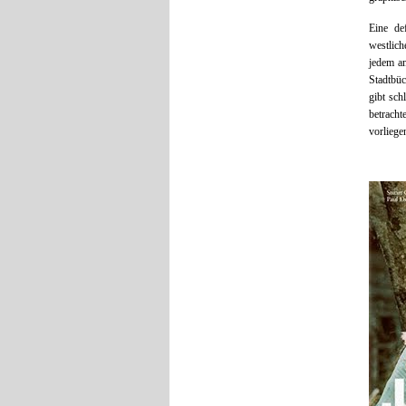
Eine de
westlic
jedem am
Stadtbüc
gibt sch
betracht
vorliege