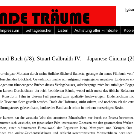
[gtra
Impressum
Sehtagebücher
Listen
Auflistung aller Filmtexte
Kopie
und Buch (#8): Stuart Galbraith IV. – Japanese Cinema (2
vor ein paar Monaten durch meine örtliche Bücherei flanierte, gelangte ein neues Filmbuch von
forschendes Blickfeld. Gewöhnlich mache ich aufgrund vergangener negativer Eindrücke eh
Bogen um filmbezogene Bücher dieses Verlagshauses, oder begnüge mich bei zufälligen Bege
m kurzen Durchblättern der reich bebilderten Bände, wobei mich meist das übliche Bedauern 
r Kunstform Film in diesem Fall passend zum qualitativ hochwertigem Bilderreichtum nic
lle Texte zur Seite gestellt werden. Doch die Hoffnung stirbt zuletzt, und nachdem ich die erte
ührungstextes gelesen hatte, landete der Band auch schon in meinem kurzzeitigen Besitz.
or kurzem hat die westliche Welt das japanische Filmschaffen nur durch ein Prisma betrachtet
mussten sich westliche, am japanischen Film interessierte Cineasten mit den gesammelten Werken
awas, einer rudimentären Filmauswahl der Regisseure Kenji Mizoguchi und Yasujiro Ozu 
ngen von
anime
-Zeichentrickfilmen und schlecht synchronisierten Monsterfilmen begnügen.