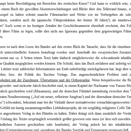
aupt keine Beschäftigung mit Bereichen des erotischen Kinos? Und kann es wirklich sein, 
 einem Buch der gewollten Akzentverschiebungen und Blicke über den Tellerrand hinaus, n
krupel zu haben scheint manche Filmemacher und Werke wie im Vorbeigehen als subs
hätzen, sondern auch die japanische Filmproduktion der letzten 30 Jahre(!) als minderwe
en? Auch wenn es im heutigen Zeitalter der Geschichtsamnesie ehrenhaft erscheint, den F
f ältere Filme zu legen, sollte dies nicht aus Ignoranz gegenüber dem gegenwärtigen Film
en.
ern ist nach dem Lesen des Bandes auf den ersten Blick die Tatsache, dass für die einzelnen
ch unterschiedliche Autoren beauftragt worden sind. Innerhalb des essayistischen Ansatze
besitzt nur ca. 4 Seiten reinen Text) hätte dadurch möglicherweise die schwankende inhaltl
sche Qualität ausgeglichen werden können. Die Schuld, dass das Buch zerfahren und unfertig wi
 Lektüre trotz zahlreicher Informationen am Ende unbefriedigt zurückgelassen hat, liegt aber
eber, bzw. der Politik des Taschen Verlags. Das augenscheinlichste Problem sind z
igkeiten mit der Zuordnung, Übersetzung und der Orthographie
. Wenn beispielsweise die Bi
vorder- und rückseite falsch beschriftet sind, in einem Kapitel der Nachname von Yasuzo 
falsch geschrieben wird (Masamura), und die deutschen Filmtitel uneindeutig zwischen dem
raten Neuübersetzung („Auf ein neues, reflorierte Jungfrau!) und der übernahme deutscher Verl
o“) schwanken, bekommt man bei der Vielzahl dieser normalerweise vernachlässigenswerten
 Gefühl ein hastig zusammengestelltes Liebhaberprojekt, als ein sorgfältig redigiertes Coffe Ta
m angesehenen Verlag in den Händen zu halten. Dabei drängt sich dann zusätzlich der Verda
 Umfang des Textes ursprünglich wesentlich größer gewesen sein muss (er liest sich zuweilen
hiedlichen Autoren geschrieben oder bearbeitet), der Verlag jedoch bei der inhaltliche
hen (Um)strukturierung und -gestaltung des Bandes Sorgfalt und Engagement vermissen ließ.