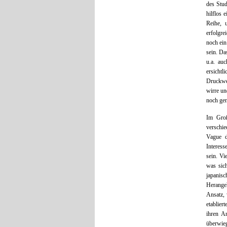
des Stud
hilflos 
Reihe, 
erfolgre
noch ein
sein. Da
u.a. au
ersichtl
Druckwe
wirre un
noch gen
Im Groß
verschie
Vague d
Interess
sein. Vi
was sic
japanis
Herangeh
Ansatz,
etablier
ihren A
überwieg