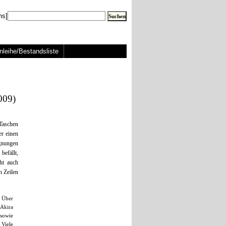
ns]
nleihe/Bestandsliste
009)
 Taschen
er einen
gnungen
befällt,
ht auch
n Zeilen
. Über
 Akira
sowie
 Viele