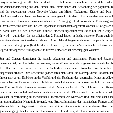
iosystems Anfang der 70er Jahre in den Griff zu bekommen versuchen. Hierbei stehen jedo
eine Auseinandersetzung mit den Filmen Juzo Itamis neben der Betrachtung der populären T
und der sogenannten neuen Nouvelle Vague um Miike, Tsukamoto, Kitano und Iwai
iche Alterswerke etablierter Regisseure zur Seite gestellt. Für den J-Horror werden zwar neben
 paar Worte verloren, aber insgesamt scheint dem Autor gegen Ende ziemlich die Puste ausgeg
s Desinteresse mit dem das „neuere“ japanische Filmschaffen abgestraft worden ist, zeigt sich 
ch darin, dass für den Leser das aktuelle Erscheinungsdatum von 2009 nur im Kleinged
ich wird – zumindest die abschließenden 2 Kapitel hätten in leicht variierter Form auch 
rkstätten dieser Welt verlassen können. Abschließend folgen noch eine knappe Chronologi
d sinnfreie Filmographie (bestehend aus 9 Filmen…), und eine äußerst nützliche, selektive ab
ügend umfangreiche Bibliographie, inklusive Verweisen zu einschlägigen Websites.
en und Ganzen dominieren die jeweils bekannten und anerkannten Filme und Regisse
denen Kapitel, und Liebhaber von Animes, Samuraifilmen oder der sogenannten japanischen 
er 60er und 70er Jahre, werden mit Sicherheit keine neuen Ansichten zu ihren bevo
ensgebieten erhalten. Dies scheint mir jedoch auch nicht Sinn und Konzept dieser Veröffentli
elmehr geht es um Einblicke in die Vielfalt und den Reichtum des japanischen Kinos im Allg
h vor allem an Personen richtet, die bisher noch keinen oder nur einen beschränkten Zug
chen Film zu finden imstande gewesen sind. Daraus erklärt sich für mich auch die offensc
esnweise aus 2 sich dem Anschein nach widersprechenden Blickwinkeln. Einerseits dem hist
 welcher, in Verbindung zu anerkannten Filmemachern wie Kurosawa und Ozu einer eher aka
ten, übergreifenden Narrativik folgend, eine Entwicklungslinie der japanischen Filmgeschi
nfängen bis zur Gegenwart zu ziehen versucht ist. Andererseits dem in diesem Band quan
enden Zugang über Genres und Tendenzen der Filmindustrie, der Faktenreichtum mit einer c