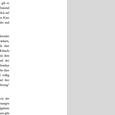
 gilt es
 Dutzend
lick auf
hes Kino
lder und
ührender
ränkten,
de eher
 Kihachi
ii) dem
und des
heinbar
che dass
 völlig
nd ihre
lderung“
wie der
ömungen
gebiete
rum gibt