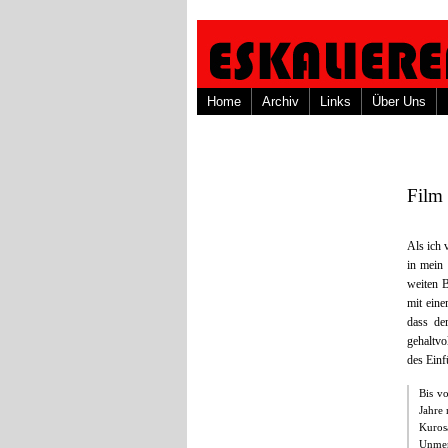
Home
Archiv
Links
Über Uns
Film 
Als ich 
in mein 
weiten 
mit eine
dass de
gehaltvo
des Einf
Bis v
Jahre 
Kuros
Unme