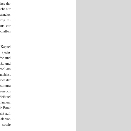
dass der
icht nur
tanzlos
rtig zu
okus vor
schaffen
 Kapitel
s (jedes
iche und
rkt, und
 wohl am
unächst
lder der
Masumura
 Versuch
eihtitel
 Pannen,
ble Book
cht auf,
 als von
n sowie