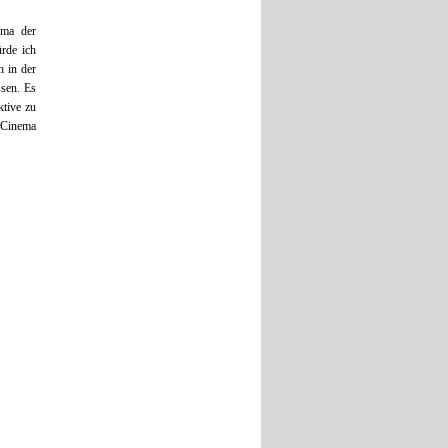
ema der
rde ich
h in der
ssen. Es
ktive zu
n Cinema