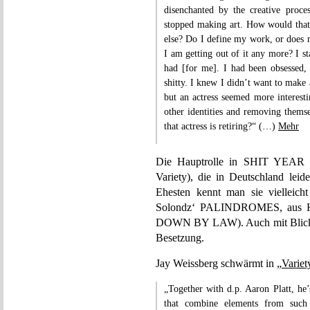
disenchanted by the creative proces
stopped making art. How would tha
else? Do I define my work, or does 
I am getting out of it any more? I star
had [for me]. I had been obsessed, 
shitty. I knew I didn’t want to make
but an actress seemed more interes
other identities and removing thems
that actress is retiring?“ (…)
Mehr
Die Hauptrolle in SHIT YEAR 
Variety), die in Deutschland lei
Ehesten kennt man sie viellei
Solondz‘ PALINDROMES, aus 
DOWN BY LAW). Auch mit Blick auf
Besetzung.
Jay Weissberg schwärmt in
„Variet
„Together with d.p. Aaron Platt, he
that combine elements from such 