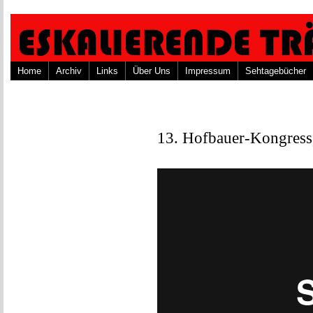
Home
Archiv
Links
Über Uns
Impressum
Sehtagebücher
13. Hofbauer-Kongress,