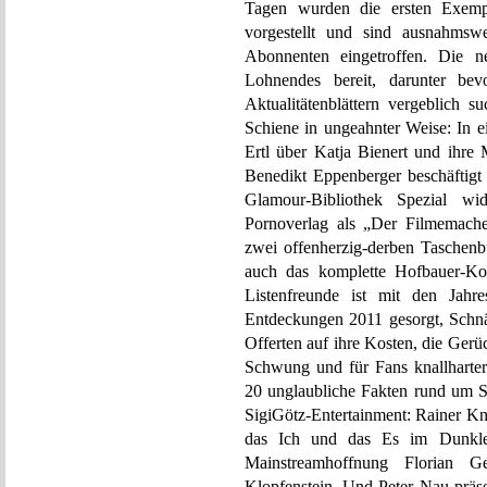
Tagen wurden die ersten Exemp
vorgestellt und sind ausnahmsw
Abonnenten eingetroffen. Die 
Lohnendes bereit, darunter b
Aktualitätenblättern vergeblich 
Schiene in ungeahnter Weise: In e
Ertl über Katja Bienert und ihre
Benedikt Eppenberger beschäftig
Glamour-Bibliothek Spezial w
Pornoverlag als „Der Filmemache
zwei offenherzig-derben Taschenb
auch das komplette Hofbauer-Kom
Listenfreunde ist mit den Jah
Entdeckungen 2011 gesorgt, Schn
Offerten auf ihre Kosten, die Ger
Schwung und für Fans knallharter 
20 unglaubliche Fakten rund um S
SigiGötz-Entertainment: Rainer Kn
das Ich und das Es im Dunkle
Mainstreamhoffnung Florian 
Klopfenstein. Und Peter Nau präsen