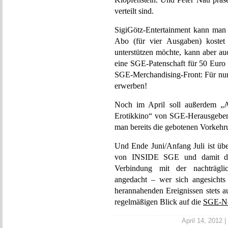
verteilt sind.
SigiGötz-Entertainment kann ma
Abo (für vier Ausgaben) kostet
unterstützen möchte, kann aber a
eine SGE-Patenschaft für 50 Euro 
SGE-Merchandising-Front: Für nur
erwerben!
Noch im April soll außerdem „
Erotikkino“ von SGE-Herausgeber
man bereits die gebotenen Vorkehru
Und Ende Juni/Anfang Juli ist üb
von INSIDE SGE und damit di
Verbindung mit der nachträgli
angedacht – wer sich angesichts
herannahenden Ereignissen stets a
regelmäßigen Blick auf die
SGE-Ne
April 14, 2012 |