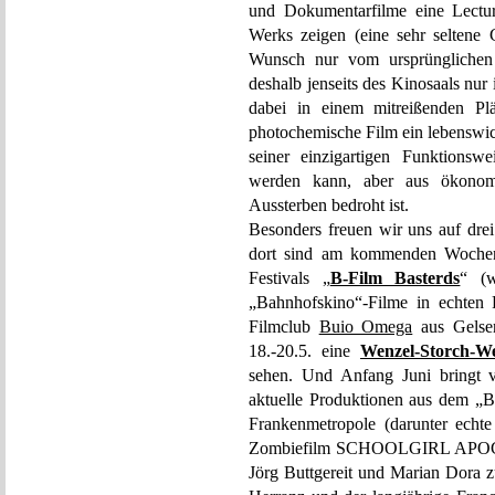
und Dokumentarfilme eine Lecture
Werks zeigen (eine sehr seltene 
Wunsch nur vom ursprünglichen 
deshalb jenseits des Kinosaals nur 
dabei in einem mitreißenden Pl
photochemische Film ein lebenswich
seiner einzigartigen Funktionswe
werden kann, aber aus ökonom
Aussterben bedroht ist.
Besonders freuen wir uns auf dr
dort sind am kommenden Wochen
Festivals „
B-Film Basterds
“ (
„Bahnhofskino“-Filme in echten 
Filmclub
Buio Omega
aus Gelsen
18.-20.5. eine
Wenzel-Storch-W
sehen. Und Anfang Juni bringt v
aktuelle Produktionen aus dem „
Frankenmetropole (darunter echt
Zombiefilm SCHOOLGIRL APOCAL
Jörg Buttgereit und Marian Dora z