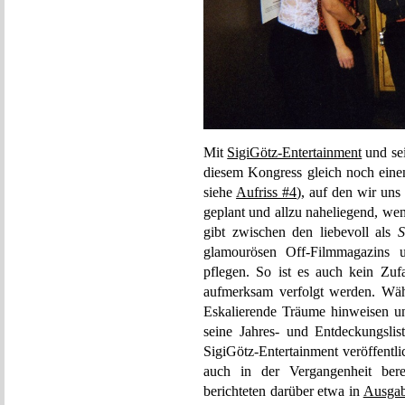
Mit
SigiGötz-Entertainment
und se
diesem Kongress gleich noch eine
siehe
Aufriss #4
), auf den wir uns
geplant und allzu naheliegend, we
gibt zwischen den liebevoll als
glamourösen Off-Filmmagazin
pflegen. So ist es auch kein Zufa
aufmerksam verfolgt werden. Wäh
Eskalierende Träume hinweisen u
seine Jahres- und Entdeckungslist
SigiGötz-Entertainment veröffentl
auch in der Vergangenheit ber
berichteten darüber etwa in
Ausgab