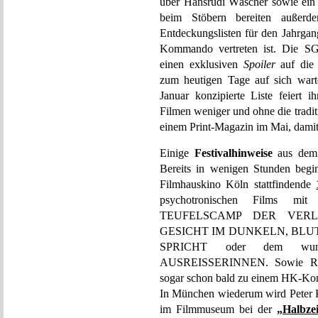
über Hansrudi Wäscher sowie ein 
beim Stöbern bereiten außerdem
Entdeckungslisten für den Jahrgan
Kommando vertreten ist. Die SG
einen exklusiven
Spoiler
auf die 
zum heutigen Tage auf sich warte
Januar konzipierte Liste feiert 
Filmen weniger und ohne die tradi
einem Print-Magazin im Mai, damit
Einige
Festivalhinweise
aus dem 
Bereits in wenigen Stunden begi
Filmhauskino Köln stattfindende
psychotronischen Films mit
TEUFELSCAMP DER VER
GESICHT IM DUNKELN, BLU
SPRICHT oder dem wun
AUSREISSERINNEN. Sowie Rolf
sogar schon bald zu einem HK-Kon
In München wiederum wird Peter 
im Filmmuseum bei der
„Halbzei