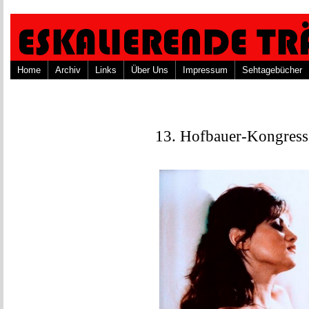
Home
Archiv
Links
Über Uns
Impressum
Sehtagebücher
13. Hofbauer-Kongress,