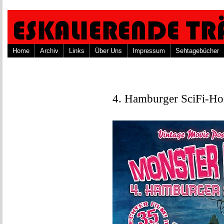
Home
Archiv
Links
Über Uns
Impressum
Sehtagebücher
4. Hamburger SciFi-Hor