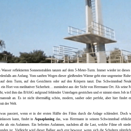
Wasser reflektierten Sonnenstrahlen tanzen auf dem 5-Meter-Turm. Immer wieder ist dieses
edenfalls am Anfang. Vom sanften Wogen dieser gleißenden Wärme geht eine ungemeine Ruhe
 auf dem Turm, auf den Gesichtern oder auf den Körpern tanzt. Das Schwimmbad Neukö
 ein Hort von meditativer Sicherheit… zumindest aus der Sicht von Herrmann Ort. Als seine M
ht, wird ihm das BAföG aufgrund fehlender Unterlagen gestrichen und er nimmt einen Job in 
nstalt an. Es ist nicht übermäßig schön, modern, sauber oder perfekt, aber hier findet e
mit der Welt.
was passiert, wenn er in der ersten Hälfte des Films durch die Anlage schlendert. Doch w
inlassen kann, findet in
Aquaplaning
das, was Herrmann in seinem Schwimmbad erblickt.
r als ein Aufatmen. Ein befreites Aufatmen, nachdem all die Last, welche Filme oft niede
nden ist. Vielleicht wird dieser Ballast auch erst bewusst, wenn sich die Schultern plötzlich