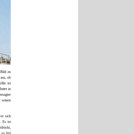
 Bild zu
 aus, ob
lln ist
utter in
besagter
r seinen
er sich
 Es ist
rdrückt,
 so frei