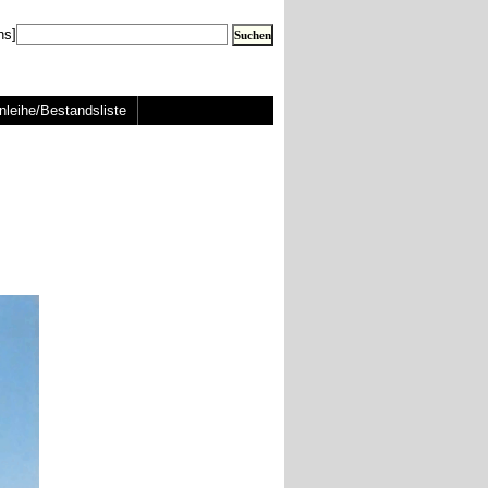
ns]
nleihe/Bestandsliste