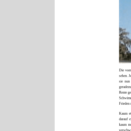
Die vom 
sehen. J
sie nun
geradezu
Rente ge
Schwimma
Frieden 
Kaum et
darauf e
kaum meh
verschwu