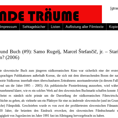
[gtra
Impressum
Sehtagebücher
Listen
Auflistung aller Filmtexte
Kopie
und Buch (#9): Samo Rugelj, Marcel Štefančič, jr. – Stari
lm? (2006)
te slowenische Buch zum jüngeren südkoreanischen Kino war sicherlich eine der ersten
hsprachigen Publikationen außerhalb Koreas, die sich mit dem überraschenden Boom der nat
strie Südkoreas innerhalb eines überschaubaren Zeitrahmens auseinandersetzte (in diesem Fall
end um die Jahre 1995 – 2005). Als publizistische Pionierleistung anzusehen, wird währ
zunehmend klarer, wie es ein solches Werk auf den slowenischen Buchmarkt schaffen konnte. I
cheint es nämlich nicht primär um die Darstellung der südkoreanischen Filmwirtsch
hichte zu gehen, als vielmehr um ein Plädoyer für eine zu ändernde slowenische (und im Gru
che) Filmpolitik. Geschrieben wurde es von zwei der profiliertesten slowenischen Filmaut
 20 Jahre, die beizeiten den Eindruck erwecken, den slowenischen Filmbuchmarkt s
igkeit von Jugoslawien im Jahre 1991 fast im Alleingang hervorgebracht zu haben.