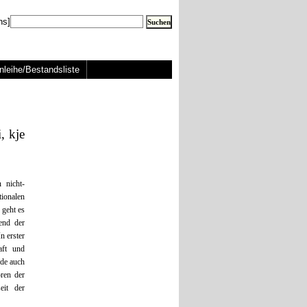
ns]
nleihe/Bestandsliste
, kje
 nicht-
ionalen
 geht es
end der
n erster
aft und
nde auch
oren der
eit der