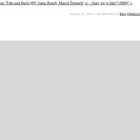
sen “Film und Buch (#9): Samo Rugelj, Marcel Štefančič, jr. – Stari, kje je film? (2006)” »
Januar 10, 2011 | Veröffentlicht in
Blog
,
Filmbüch