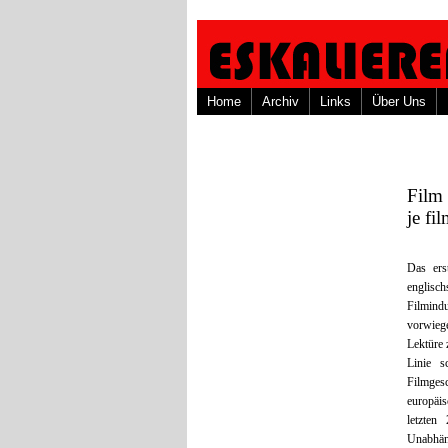
Home
Archiv
Links
Über Uns
Film 
je fi
Das ers
englisc
Filmindu
vorwieg
Lektüre 
Linie s
Filmgesc
europäis
letzten
Unabhäng