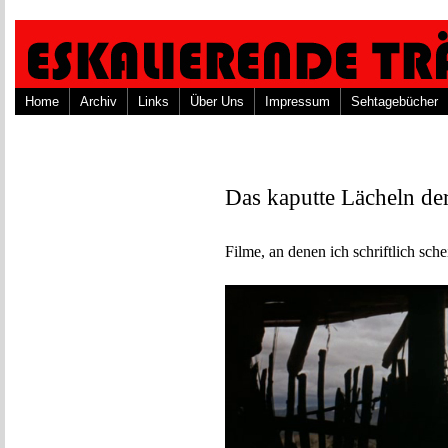
Home
Archiv
Links
Über Uns
Impressum
Sehtagebücher
Das kaputte Lächeln de
Filme, an denen ich schriftlich schei